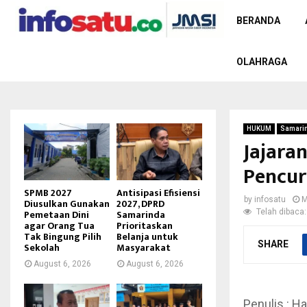
BERANDA
OLAHRAGA
HUKUM
Samari
Jajara
Pencur
SPMB 2027
Antisipasi Efisiensi
by
infosatu
M
Diusulkan Gunakan
2027, DPRD
Telah dibaca:
Pemetaan Dini
Samarinda
agar Orang Tua
Prioritaskan
Tak Bingung Pilih
Belanja untuk
SHARE
Sekolah
Masyarakat
August 6, 2026
August 6, 2026
Penulis : Ha