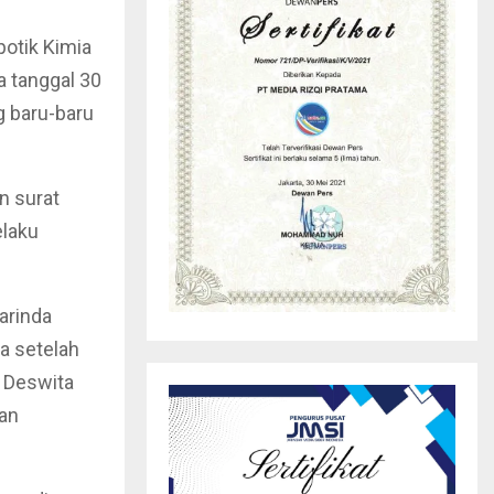
potik Kimia
a tanggal 30
g baru-baru
n surat
elaku
arinda
a setelah
, Deswita
an