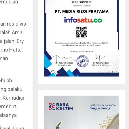
kemudian
an residivis
dalah Amir
 jalan. Ery
rno Hatta,
aman
sebuah
rang pelaku
n. Kemudian
ersebut.
elasnya
asil dicuri