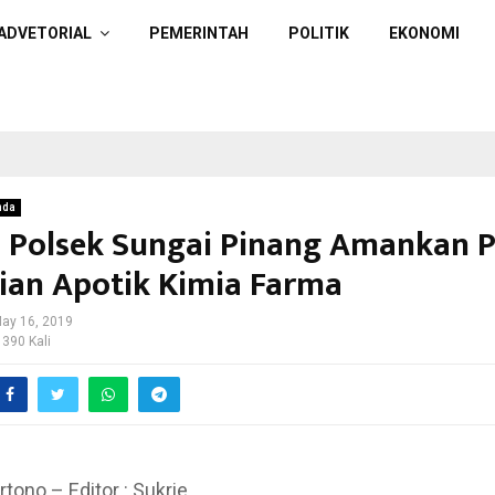
ADVETORIAL
PEMERINTAH
POLITIK
EKONOMI
nda
n Polsek Sungai Pinang Amankan 
ian Apotik Kimia Farma
ay 16, 2019
 390 Kali
rtono – Editor : Sukrie