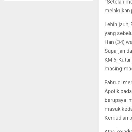
“Setelah me
melakukan p
Lebih jauh,
yang sebel
Han (34) wa
Suparjan da
KM 6, Kutai
masing-mas
Fahrudi men
Apotik pada 
berupaya m
masuk kedal
Kemudian p
Atas kejadi