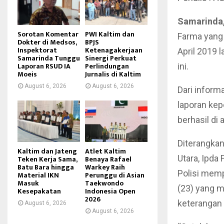
Samarinda,
Sorotan Komentar
PWI Kaltim dan
Farma yang 
Dokter di Medsos,
BPJS
Inspektorat
Ketenagakerjaan
April 2019 
Samarinda Tunggu
Sinergi Perkuat
Laporan RSUD IA
Perlindungan
ini.
Moeis
Jurnalis di Kaltim
August 6, 2026
August 6, 2026
Dari inform
laporan kep
berhasil di
Diterangkan
Kaltim dan Jateng
Atlet Kaltim
Utara, Ipda
Teken Kerja Sama,
Benaya Rafael
Batu Bara hingga
Warkey Raih
Polisi memp
Material IKN
Perunggu di Asian
Masuk
Taekwondo
(23) yang 
Kesepakatan
Indonesia Open
2026
keterangan d
August 6, 2026
August 6, 2026