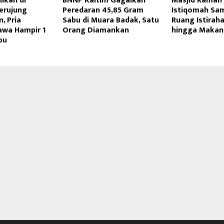
ikah di
BNNP Kaltim Gagalkan
Masjid Ramah 
erujung
Peredaran 45,85 Gram
Istiqomah Sa
, Pria
Sabu di Muara Badak, Satu
Ruang Istiraha
awa Hampir 1
Orang Diamankan
hingga Makan 
bu