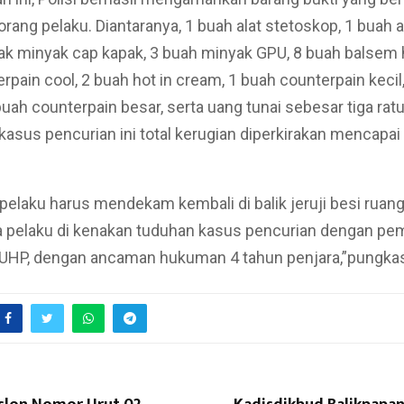
orang pelaku. Diantaranya, 1 buah alat stetoskop, 1 buah a
tak minyak cap kapak, 3 buah minyak GPU, 8 buah balsem h
rpain cool, 2 buah hot in cream, 1 buah counterpain kecil
buah counterpain besar, serta uang tunai sebesar tiga ratu
 kasus pencurian ini total kerugian diperkirakan mencapai 
a pelaku harus mendekam kembali di balik jeruji besi ruan
a pelaku di kenakan tuduhan kasus pencurian dengan pe
KUHP, dengan ancaman hukuman 4 tahun penjara,”pungka