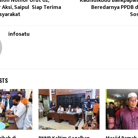
slon Nomor Urut 02,
Kadisdikbud Balikpapan
 Aksi, Saipul Siap Terima
Beredarnya PPDB d
syarakat
Sos
infosatu
STS