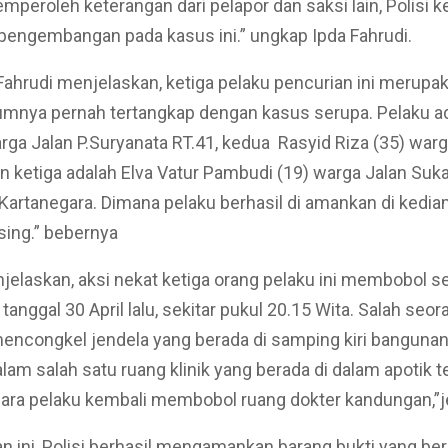
mperoleh keterangan dari pelapor dan saksi lain, Polisi 
engembangan pada kasus ini.” ungkap Ipda Fahrudi.
 Fahrudi menjelaskan, ketiga pelaku pencurian ini merupak
umnya pernah tertangkap dengan kasus serupa. Pelaku a
rga Jalan P.Suryanata RT.41, kedua Rasyid Riza (35) warga
n ketiga adalah Elva Vatur Pambudi (19) warga Jalan Suka
 Kartanegara. Dimana pelaku berhasil di amankan di kedi
ing.” bebernya
jelaskan, aksi nekat ketiga orang pelaku ini membobol 
tanggal 30 April lalu, sekitar pukul 20.15 Wita. Salah seo
encongkel jendela yang berada di samping kiri banguna
am salah satu ruang klinik yang berada di dalam apotik t
ara pelaku kembali membobol ruang dokter kandungan,”j
an ini, Polisi berhasil mengamankan barang bukti yang berh