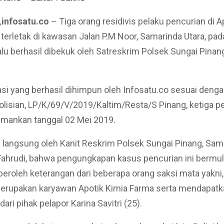
infosatu.co
– Tiga orang residivis pelaku pencurian di A
terletak di kawasan Jalan P.M Noor, Samarinda Utara, pad
lalu berhasil dibekuk oleh Satreskrim Polsek Sungai Pinan
asi yang berhasil dihimpun oleh Infosatu.co sesuai denga
olisian, LP/K/69/V/2019/Kaltim/Resta/S Pinang, ketiga p
 amankan tanggal 02 Mei 2019.
 langsung oleh Kanit Reskrim Polsek Sungai Pinang, Sam
 Fahrudi, bahwa pengungkapan kasus pencurian ini bermul
eroleh keterangan dari beberapa orang saksi mata yakni
merupakan karyawan Apotik Kimia Farma serta mendapatk
ari pihak pelapor Karina Savitri (25).