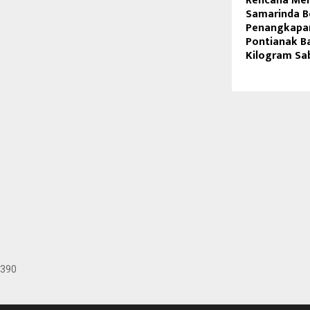
Rencana Men
Samarinda B
Penangkapan
Pontianak B
Kilogram Sa
390