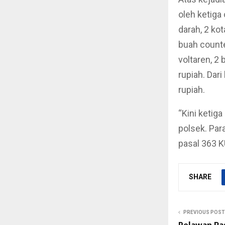
oleh ketiga 
darah, 2 ko
buah counte
voltaren, 2 
rupiah. Dari
rupiah.
“Kini ketig
polsek. Par
pasal 363 
SHARE
PREVIOUS POST