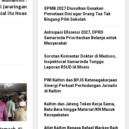
 Muhaimin :
i Jararingan
SPMB 2027 Diusulkan Gunakan
ial itu Hoax
Pemetaan Dini agar Orang Tua Tak
Bingung Pilih Sekolah
Antisipasi Efisiensi 2027, DPRD
Samarinda Prioritaskan Belanja untuk
Masyarakat
Sorotan Komentar Dokter di Medsos,
Inspektorat Samarinda Tunggu
Laporan RSUD IA Moeis
PWI Kaltim dan BPJS Ketenagakerjaan
Sinergi Perkuat Perlindungan Jurnalis
di Kaltim
Kaltim dan Jateng Teken Kerja Sama,
Batu Bara hingga Material IKN Masuk
Kesepakatan
Atlet Kaltim Benaya Rafael Warkey Raih