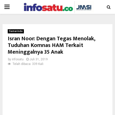
PRIMARY
MENU
Samarinda
Isran Noor: Dengan Tegas Menolak,
Tuduhan Komnas HAM Terkait
Meninggalnya 35 Anak
by
infosatu
Juli 31, 2019
Telah dibaca: 339 Kali