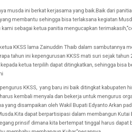
ya musda ini berkat kerjasama yang baik.Baik dari panit
k yang membantu sehingga bisa terlaksana kegiatan Mus
u kami sebagai ketua panitia mengucapkan terimakasih,”
ketua KKSS lama Zainuddin Thaib dalam sambutannya m
apa tahun ini kepengurusan KKSS mati suri sejak tahun 
kepada ketua terpilih dapat ditingkatkan, sehingga bisa b
ni
engurus KKSS, yang baru ini baik ditingkat kabupaten h
arus kembali menyala dan bekerja untuk mengurus organ
 yang disampaikan oleh Wakil Bupati Edyanto Arkan pad
sda.Kita dapat berpartisipasi dalam membangun Kutai 
ang prinsif dimana kita bertempat tinggal harus dapat 
bahu membahu membangun Kubar,”pesannya