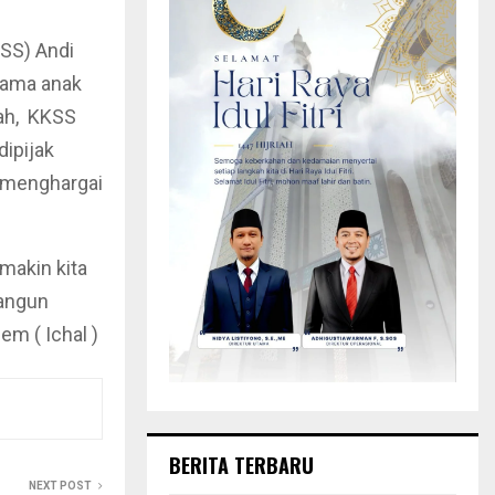
SS) Andi
sama anak
rah, KKSS
ipijak
s menghargai
makin kita
angun
em ( Ichal )
BERITA TERBARU
NEXT POST