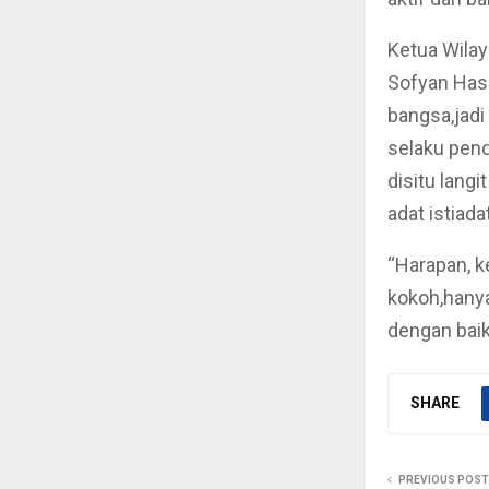
Ketua Wilay
Sofyan Has
bangsa,jadi
selaku pend
disitu lang
adat istiad
“Harapan, k
kokoh,hany
dengan baik
SHARE
PREVIOUS POST