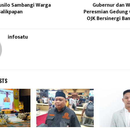
silo Sambangi Warga
Gubernur dan W
Balikpapan
Peresmian Gedung O
OJK Bersinergi Ba
infosatu
STS