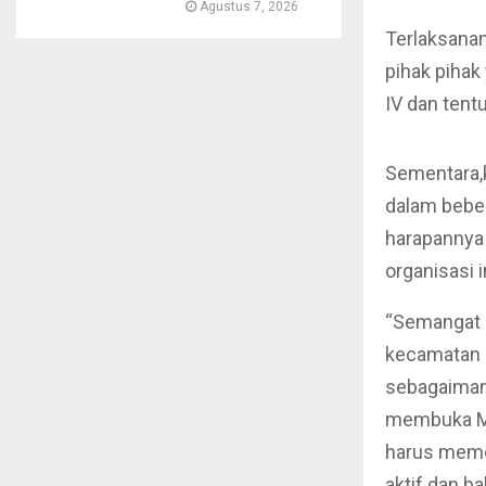
Agustus 7, 2026
Terlaksanan
pihak piha
IV dan tent
Sementara,
dalam beber
harapannya 
organisasi i
“Semangat p
kecamatan h
sebagaimana
membuka Mu
harus memeg
aktif dan 