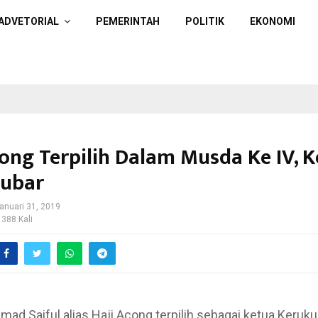
ADVETORIAL
PEMERINTAH
POLITIK
EKONOMI
cong Terpilih Dalam Musda Ke IV, 
ubar
anuari 31, 2019
 388 Kali
mad Saiful alias Haji Acong terpilih sebagai ketua Keruk