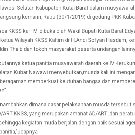
lawesi Selatan Kabupaten Kutai Barat dalam musyawarah
rlangsung kemarin, Rabu (30/1/2019) di gedung PKK Kuba
a KKSS ke–IV dibuka oleh Wakil Bupati Kutai Barat Edy
i ketua Wilayah KKSS Kaltim dr H.Andi Sofyan Hasdam, k
din Thaib dan tokoh masyarakat beserta undangan lainn
utannya ketua panitia musyawarah daerah ke IV Kerukun
elatan Kubar Nawawi menyebutkan,musda kali ini menga
eberagaman memperkuat keutuhan bangsa dan mempere
n”.
ambahkan dimana dasar pelaksanaan musda tersebut s
D/ART KKSS, yang merupakan amanat AD/ART ,dan peratu
,sehingga kegiatan muda berjalan dengan baik sesuai ag
 panitia,”ucapnya