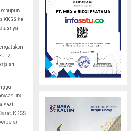
ia maupun
da KKSS ke
cetusnya
engatakan
2017,
erjalan
ingga
isasi ini
a saat
Barat. KKSS
berperan