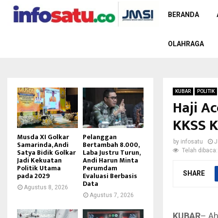
BERANDA
OLAHRAGA
KUBAR
POLITIK
Haji A
KKSS K
Musda XI Golkar
Pelanggan
by
infosatu
J
Samarinda, Andi
Bertambah 8.000,
Telah dibaca:
Satya Bidik Golkar
Laba Justru Turun,
Jadi Kekuatan
Andi Harun Minta
Politik Utama
Perumdam
SHARE
pada 2029
Evaluasi Berbasis
Data
Agustus 8, 2026
Agustus 7, 2026
KUBAR
– Ah