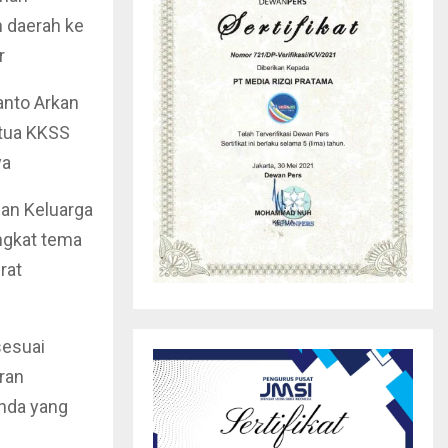
 daerah ke
r
anto Arkan
etua KKSS
ya
an Keluarga
ngkat tema
rat
esuai
ran
enda yang