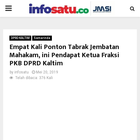
PRIMARY
MENU
DPRD KALTIM
Samarinda
Empat Kali Ponton Tabrak Jembatan
Mahakam, ini Pendapat Ketua Fraksi
PKB DPRD Kaltim
by
infosatu
Mei 20, 2019
Telah dibaca: 376 Kali