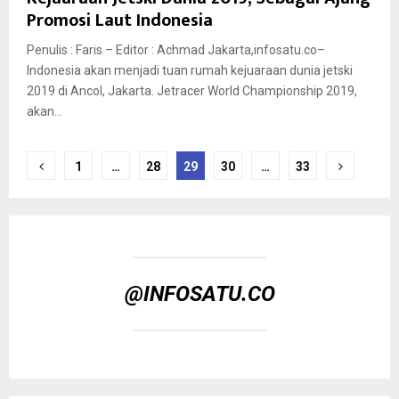
Promosi Laut Indonesia
Penulis : Faris – Editor : Achmad Jakarta,infosatu.co–
Indonesia akan menjadi tuan rumah kejuaraan dunia jetski
2019 di Ancol, Jakarta. Jetracer World Championship 2019,
akan...
Posts
1
…
28
29
30
…
33
pagination
@INFOSATU.CO