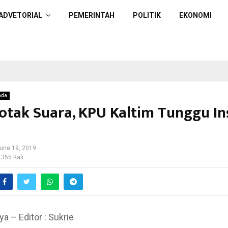
ADVETORIAL
PEMERINTAH
POLITIK
EKONOMI
nda
otak Suara, KPU Kaltim Tunggu In
une 19, 2019
 355 Kali
ya – Editor : Sukrie