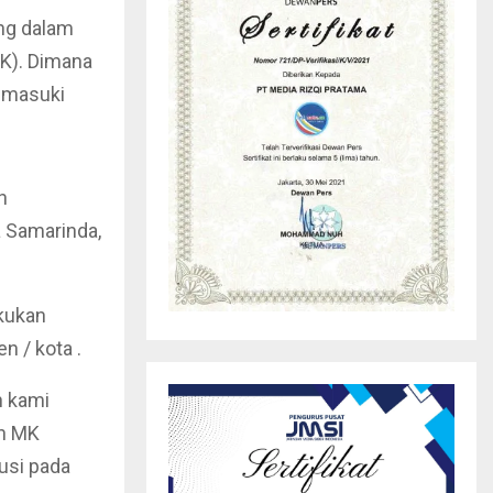
ang dalam
K). Dimana
memasuki
n
a Samarinda,
kukan
n / kota .
n kami
ah MK
usi pada