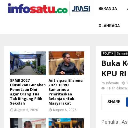
BERANDA
OLAHRAGA
POLITIK
Samari
Buka K
KPU RI
SPMB 2027
Antisipasi Efisiensi
by
infosatu
J
Diusulkan Gunakan
2027, DPRD
Telah dibaca:
Pemetaan Dini
Samarinda
agar Orang Tua
Prioritaskan
Tak Bingung Pilih
Belanja untuk
SHARE
Sekolah
Masyarakat
August 6, 2026
August 6, 2026
Penulis : As