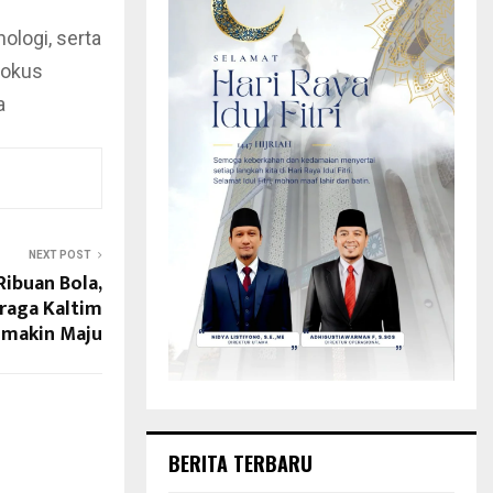
logi, serta
lokus
a
NEXT POST
Ribuan Bola,
raga Kaltim
makin Maju
BERITA TERBARU