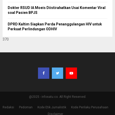
Dokter RSUD IA Moeis Diistirahatkan Usai Komentar Viral
soal Pasien BPJS
DPRD Kaltim Siapkan Perda Penanggulangan HIV untuk
Perkuat Perlindungan ODHIV
370
@2025 - infosatu.co. All Right Reserved.
Redaksi
Pedoman
Kode Etik Jurnalistik
Kode Perilaku Perusahaan
Disclaimer