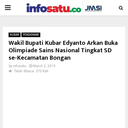
PRIMARY
MENU
KUBAR
PENDIDIKAN
Wakil Bupati Kubar Edyanto Arkan Buka
Olimpiade Sains Nasional Tingkat SD
se-Kecamatan Bongan
by
infosatu
March 2, 2019
Telah dibaca: 370 Kali