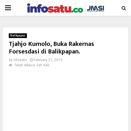
PRIMARY
MENU
Balikpapan
Tjahjo Kumolo, Buka Rakernas
Forsesdasi di Balikpapan.
by
infosatu
February 21, 2019
Telah dibaca: 341 Kali