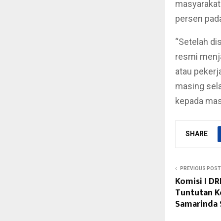
masyarakat 
persen pada
“Setelah di
resmi menja
atau pekerj
masing sela
kepada masy
SHARE
PREVIOUS POST
Komisi I DR
Tuntutan K
Samarinda 