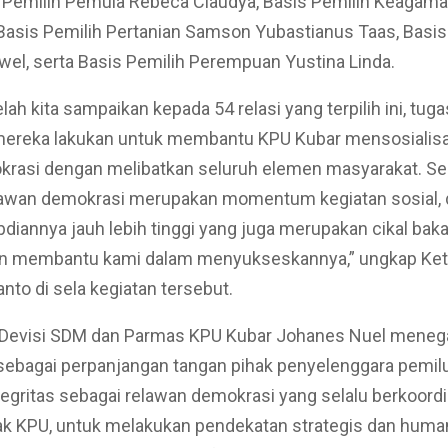
s Pemilih Pemula Rebeca Claudya, Basis Pemilih Keagam
asis Pemilih Pertanian Samson Yubastianus Taas, Basis
wel, serta Basis Pemilih Perempuan Yustina Linda.
elah kita sampaikan kepada 54 relasi yang terpilih ini, tug
mereka lakukan untuk membantu KPU Kubar mensosialis
krasi dengan melibatkan seluruh elemen masyarakat. Se
lawan demokrasi merupakan momentum kegiatan sosial,
bdiannya jauh lebih tinggi yang juga merupakan cikal baka
n membantu kami dalam menyukseskannya,” ungkap Ke
anto di sela kegiatan tersebut.
Devisi SDM dan Parmas KPU Kubar Johanes Nuel meneg
 sebagai perpanjangan tangan pihak penyelenggara pemilu
egritas sebagai relawan demokrasi yang selalu berkoordi
ak KPU, untuk melakukan pendekatan strategis dan huma