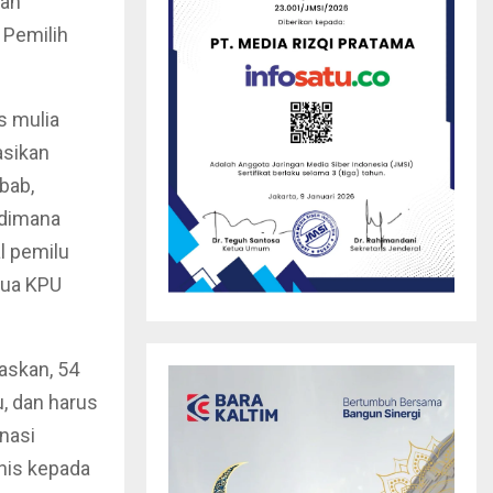
aan
 Pemilih
as mulia
asikan
bab,
 dimana
l pemilu
tua KPU
askan, 54
, dan harus
nasi
nis kepada