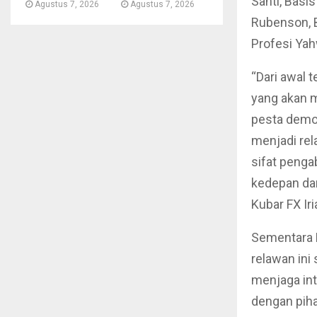
Santi, Basi
Agustus 7, 2026
Agustus 7, 2026
Rubenson, B
Profesi Yah
“Dari awal t
yang akan 
pesta demo
menjadi re
sifat penga
kedepan da
Kubar FX Iri
Sementara 
relawan ini
menjaga int
dengan pih