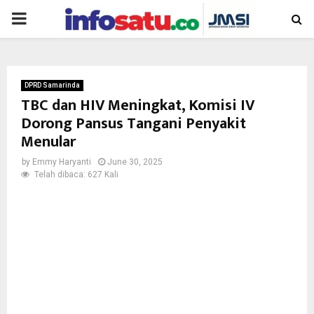
PRIMARY
MENU
DPRD Samarinda
TBC dan HIV Meningkat, Komisi IV
Dorong Pansus Tangani Penyakit
Menular
by
Emmy Haryanti
June 30, 2025
Telah dibaca: 627 Kali