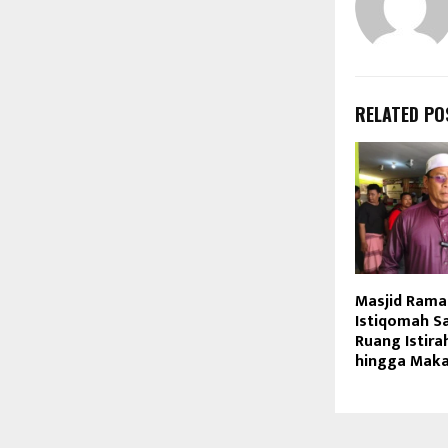
RELATED PO
Masjid Ramah
Istiqomah S
Ruang Istira
hingga Maka