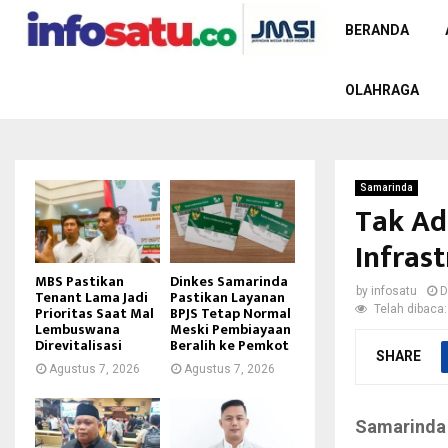
BERANDA
OLAHRAGA
Samarinda
Tak Ad
Infras
MBS Pastikan
Dinkes Samarinda
by
infosatu
D
Tenant Lama Jadi
Pastikan Layanan
Telah dibaca:
Prioritas Saat Mal
BPJS Tetap Normal
Lembuswana
Meski Pembiayaan
Direvitalisasi
Beralih ke Pemkot
SHARE
Agustus 7, 2026
Agustus 7, 2026
Samarinda