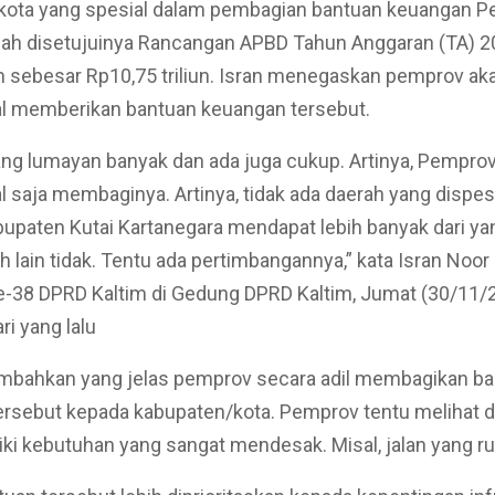
kota yang spesial dalam pembagian bantuan keuangan 
lah disetujuinya Rancangan APBD Tahun Anggaran (TA) 2
 sebesar Rp10,75 triliun. Isran menegaskan pemprov ak
al memberikan bantuan keuangan tersebut.
ang lumayan banyak dan ada juga cukup. Artinya, Pempro
l saja membaginya. Artinya, tidak ada daerah yang dispes
abupaten Kutai Kartanegara mendapat lebih banyak dari yan
ah lain tidak. Tentu ada pertimbangannya,” kata Isran Noor
e-38 DPRD Kaltim di Gedung DPRD Kaltim, Jumat (30/11/
ri yang lalu
mbahkan yang jelas pemprov secara adil membagikan b
ersebut kepada kabupaten/kota. Pemprov tentu melihat 
ki kebutuhan yang sangat mendesak. Misal, jalan yang ru