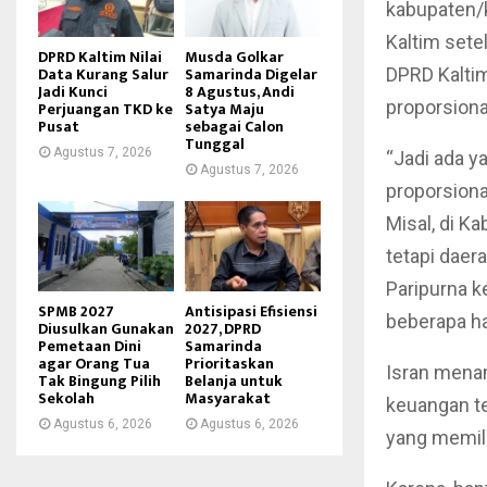
kabupaten/
Kaltim sete
DPRD Kaltim Nilai
Musda Golkar
Data Kurang Salur
Samarinda Digelar
DPRD Kaltim
Jadi Kunci
8 Agustus, Andi
proporsion
Perjuangan TKD ke
Satya Maju
Pusat
sebagai Calon
Tunggal
Agustus 7, 2026
“Jadi ada y
Agustus 7, 2026
proporsiona
Misal, di K
tetapi daer
Paripurna k
SPMB 2027
Antisipasi Efisiensi
beberapa ha
Diusulkan Gunakan
2027, DPRD
Pemetaan Dini
Samarinda
agar Orang Tua
Prioritaskan
Isran mena
Tak Bingung Pilih
Belanja untuk
Sekolah
Masyarakat
keuangan t
Agustus 6, 2026
Agustus 6, 2026
yang memili