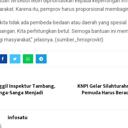
tuan tersebut lebih diprioritaskan kepada kepentingan inf
rakat. Karena itu, pemprov harus proporsional membagi
 kita tidak ada pembeda-bedaan atau daerah yang spesial 
angan. Kita perhitungkan betul. Semoga bantuan ini me
i masyarakat,” jelasnya. (sumber_hmsprovkt)
gil Inspektur Tambang,
KNPI Gelar Silahturah
nga-Sanga Menjadi
Pemuda Harus Bera
infosatu