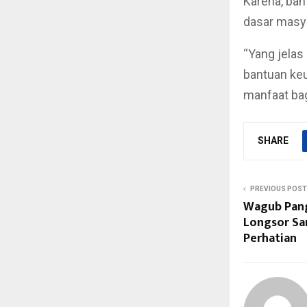
Karena, ban
dasar masya
“Yang jelas
bantuan keu
manfaat bag
SHARE
PREVIOUS POST
Wagub Pang
Longsor Sa
Perhatian