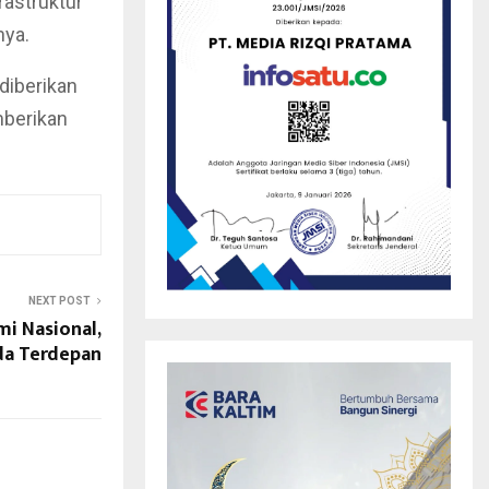
rastruktur
nya.
diberikan
mberikan
NEXT POST
mi Nasional,
da Terdepan