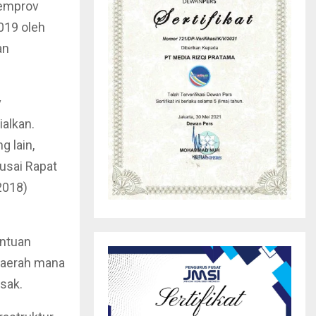
Pemprov
019 oleh
an
v
ialkan.
g lain,
 usai Rapat
2018)
antuan
daerah mana
sak.