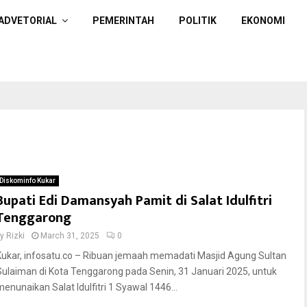
ADVETORIAL
PEMERINTAH
POLITIK
EKONOMI
Diskominfo Kukar
Bupati Edi Damansyah Pamit di Salat Idulfitri
Tenggarong
by
Rizki
March 31, 2025
0
Kukar, infosatu.co – Ribuan jemaah memadati Masjid Agung Sultan
Sulaiman di Kota Tenggarong pada Senin, 31 Januari 2025, untuk
menunaikan Salat Idulfitri 1 Syawal 1446...