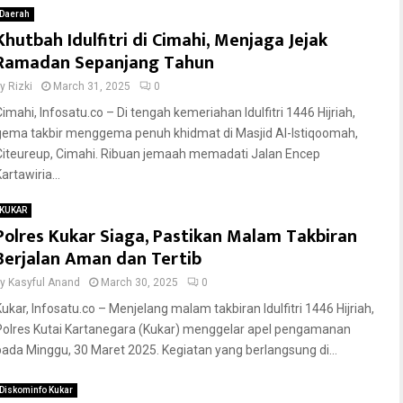
Daerah
Khutbah Idulfitri di Cimahi, Menjaga Jejak
Ramadan Sepanjang Tahun
by
Rizki
March 31, 2025
0
Cimahi, Infosatu.co – Di tengah kemeriahan Idulfitri 1446 Hijriah,
gema takbir menggema penuh khidmat di Masjid Al-Istiqoomah,
Citeureup, Cimahi. Ribuan jemaah memadati Jalan Encep
artawiria...
KUKAR
Polres Kukar Siaga, Pastikan Malam Takbiran
Berjalan Aman dan Tertib
by
Kasyful Anand
March 30, 2025
0
Kukar, Infosatu.co – Menjelang malam takbiran Idulfitri 1446 Hijriah,
Polres Kutai Kartanegara (Kukar) menggelar apel pengamanan
pada Minggu, 30 Maret 2025. Kegiatan yang berlangsung di...
Diskominfo Kukar