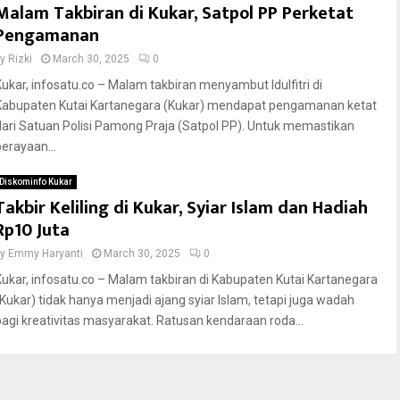
Malam Takbiran di Kukar, Satpol PP Perketat
Pengamanan
by
Rizki
March 30, 2025
0
Kukar, infosatu.co – Malam takbiran menyambut Idulfitri di
Kabupaten Kutai Kartanegara (Kukar) mendapat pengamanan ketat
dari Satuan Polisi Pamong Praja (Satpol PP). Untuk memastikan
perayaan...
Diskominfo Kukar
Takbir Keliling di Kukar, Syiar Islam dan Hadiah
Rp10 Juta
by
Emmy Haryanti
March 30, 2025
0
Kukar, infosatu.co – Malam takbiran di Kabupaten Kutai Kartanegara
(Kukar) tidak hanya menjadi ajang syiar Islam, tetapi juga wadah
bagi kreativitas masyarakat. Ratusan kendaraan roda...