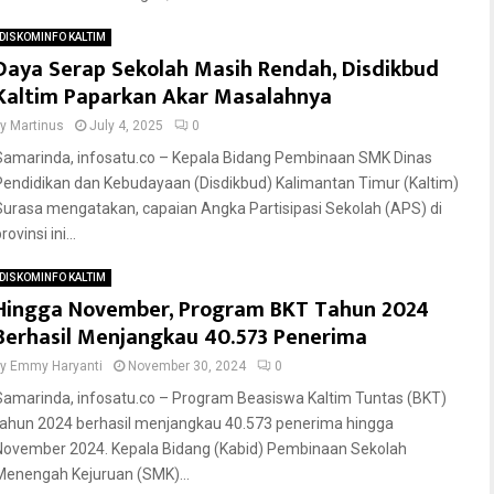
DISKOMINFO KALTIM
Daya Serap Sekolah Masih Rendah, Disdikbud
Kaltim Paparkan Akar Masalahnya
by
Martinus
July 4, 2025
0
Samarinda, infosatu.co – Kepala Bidang Pembinaan SMK Dinas
Pendidikan dan Kebudayaan (Disdikbud) Kalimantan Timur (Kaltim)
Surasa mengatakan, capaian Angka Partisipasi Sekolah (APS) di
rovinsi ini...
DISKOMINFO KALTIM
Hingga November, Program BKT Tahun 2024
Berhasil Menjangkau 40.573 Penerima
by
Emmy Haryanti
November 30, 2024
0
Samarinda, infosatu.co – Program Beasiswa Kaltim Tuntas (BKT)
tahun 2024 berhasil menjangkau 40.573 penerima hingga
November 2024. Kepala Bidang (Kabid) Pembinaan Sekolah
Menengah Kejuruan (SMK)...