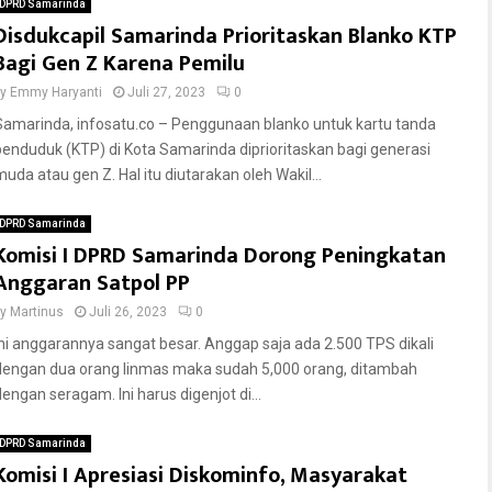
DPRD Samarinda
Disdukcapil Samarinda Prioritaskan Blanko KTP
Bagi Gen Z Karena Pemilu
by
Emmy Haryanti
Juli 27, 2023
0
Samarinda, infosatu.co – Penggunaan blanko untuk kartu tanda
penduduk (KTP) di Kota Samarinda diprioritaskan bagi generasi
muda atau gen Z. Hal itu diutarakan oleh Wakil...
DPRD Samarinda
Komisi I DPRD Samarinda Dorong Peningkatan
Anggaran Satpol PP
by
Martinus
Juli 26, 2023
0
Ini anggarannya sangat besar. Anggap saja ada 2.500 TPS dikali
dengan dua orang linmas maka sudah 5,000 orang, ditambah
dengan seragam. Ini harus digenjot di...
DPRD Samarinda
Komisi I Apresiasi Diskominfo, Masyarakat