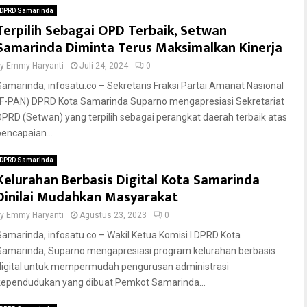
DPRD Samarinda
Terpilih Sebagai OPD Terbaik, Setwan
Samarinda Diminta Terus Maksimalkan Kinerja
by
Emmy Haryanti
Juli 24, 2024
0
Samarinda, infosatu.co – Sekretaris Fraksi Partai Amanat Nasional
(F-PAN) DPRD Kota Samarinda Suparno mengapresiasi Sekretariat
DPRD (Setwan) yang terpilih sebagai perangkat daerah terbaik atas
pencapaian...
DPRD Samarinda
Kelurahan Berbasis Digital Kota Samarinda
Dinilai Mudahkan Masyarakat
by
Emmy Haryanti
Agustus 23, 2023
0
Samarinda, infosatu.co – Wakil Ketua Komisi l DPRD Kota
Samarinda, Suparno mengapresiasi program kelurahan berbasis
digital untuk mempermudah pengurusan administrasi
kependudukan yang dibuat Pemkot Samarinda...