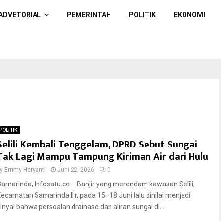
ADVETORIAL
PEMERINTAH
POLITIK
EKONOMI
POLITIK
Selili Kembali Tenggelam, DPRD Sebut Sungai
Tak Lagi Mampu Tampung Kiriman Air dari Hulu
by
Emmy Haryanti
Juni 22, 2026
0
Samarinda, Infosatu.co – Banjir yang merendam kawasan Selili,
Kecamatan Samarinda Ilir, pada 15–18 Juni lalu dinilai menjadi
sinyal bahwa persoalan drainase dan aliran sungai di...