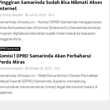
Pinggiran Samarinda Sudah Bisa Nikmati Akses
Internet
by
Emmy Haryanti
Juli 26, 2023
0
Samarinda, infosatu.co – Komisi I DPRD Samarinda mengapresiasi
Dinas Komunikasi dan Informasi (Diskominfo) Samarinda lantaran
program digitalisasi kelurahan sudah mulai masuk ke kawasan
inggiran Kota...
DPRD Samarinda
Komisi l DPRD Samarinda Akan Perbaharui
Perda Miras
by
Emmy Haryanti
Oktober 28, 2022
0
Samarinda, infosatu.co – Wakil Ketua Komisi I Dewan Perwakilan
Rakyat Daerah (DPRD) Samarinda, Suparno mendukung
pemusnahan minuman keras (miras) ilegal dan kostum badut di
halaman...