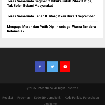
Teras Samarinda Segmen 2 Dibuka untuk Pihak Ketiga,
Tak Boleh Bebani Masyarakat
Teras Samarinda Tahap II Ditargetkan Buka 1 September
Mengapa Merah dan Putih Dipilih sebagai Warna Bendera
Indonesia?
@2025 - infosatu.co. All Right Reserved.
Redaksi
Pedoman
Kode Etik Jurnalistik
Kode Perilaku Perusahaan
Disclaimer