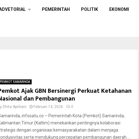
ADVETORIAL
PEMERINTAH
POLITIK
EKONOMI
PEMKOT SAMARINDA
Pemkot Ajak GBN Bersinergi Perkuat Ketahanan
Nasional dan Pembangunan
by
Dhita Apriliani
Februari 14, 2026
0
Samarinda, infosatu.co – Pemerintah Kota (Pemkot) Samarinda,
Kalimantan Timur (Kaltim) menekankan pentingnya kolaborasi
strategis dengan organisasi kemasyarakatan dalam menjaga
kondusivitas serta mendukung percepatan pembangunan daerah....