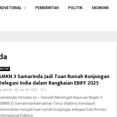
ADVETORIAL
PEMERINTAH
POLITIK
EKONOMI
da
KALTIM
SMKN 3 Samarinda Jadi Tuan Rumah Kunjungan
Delegasi India dalam Rangkaian EBIFF 2025
by
adinda
July 28, 2025
0
Samarinda, Infosatu.co – Sekolah Menengah Kejuruan Negeri 3
(SMKN 3) Samarinda Kalimantan Timur (Kaltim) mendapat
kehormatan menjadi tuan rumah kunjungan delegasi East Borneo
nternational Folklore...