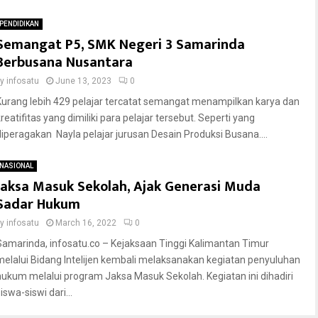
PENDIDIKAN
Semangat P5, SMK Negeri 3 Samarinda
Berbusana Nusantara
by
infosatu
June 13, 2023
0
Kurang lebih 429 pelajar tercatat semangat menampilkan karya dan
reatifitas yang dimiliki para pelajar tersebut. Seperti yang
diperagakan Nayla pelajar jurusan Desain Produksi Busana....
NASIONAL
Jaksa Masuk Sekolah, Ajak Generasi Muda
Sadar Hukum
by
infosatu
March 16, 2022
0
Samarinda, infosatu.co – Kejaksaan Tinggi Kalimantan Timur
melalui Bidang Intelijen kembali melaksanakan kegiatan penyuluhan
hukum melalui program Jaksa Masuk Sekolah. Kegiatan ini dihadiri
iswa-siswi dari...