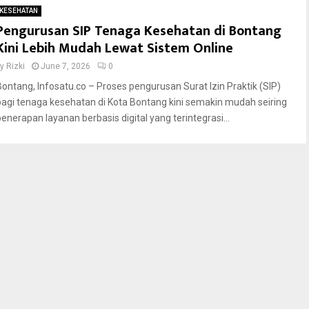
KESEHATAN
Pengurusan SIP Tenaga Kesehatan di Bontang
Kini Lebih Mudah Lewat Sistem Online
by
Rizki
June 7, 2026
0
Bontang, Infosatu.co – Proses pengurusan Surat Izin Praktik (SIP)
bagi tenaga kesehatan di Kota Bontang kini semakin mudah seiring
penerapan layanan berbasis digital yang terintegrasi...