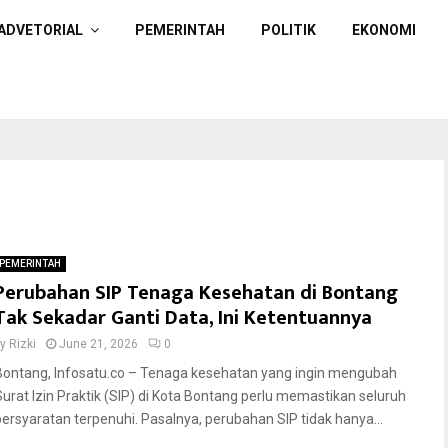
ADVETORIAL
PEMERINTAH
POLITIK
EKONOMI
PEMERINTAH
Perubahan SIP Tenaga Kesehatan di Bontang
Tak Sekadar Ganti Data, Ini Ketentuannya
by
Rizki
June 21, 2026
0
Bontang, Infosatu.co – Tenaga kesehatan yang ingin mengubah
Surat Izin Praktik (SIP) di Kota Bontang perlu memastikan seluruh
persyaratan terpenuhi. Pasalnya, perubahan SIP tidak hanya...