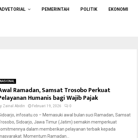
ADVETORIAL
PEMERINTAH
POLITIK
EKONOMI
NASIONAL
Awal Ramadan, Samsat Trosobo Perkuat
Pelayanan Humanis bagi Wajib Pajak
by
Zainal Abidin
Februari 19, 2026
0
Sidoarjo, infosatu.co – Memasuki awal bulan suci Ramadan, Samsat
Trosobo, Sidoarjo, Jawa Timur (Jatim) semakin memperkuat
komitmennya dalam memberikan pelayanan terbaik kepada
masyarakat. Momentum Ramadan...