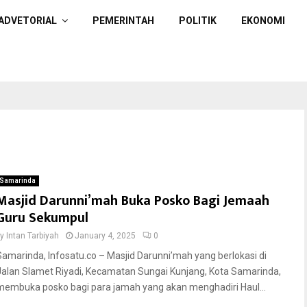
ADVETORIAL
PEMERINTAH
POLITIK
EKONOMI
Samarinda
Masjid Darunni’mah Buka Posko Bagi Jemaah
Guru Sekumpul
by
Intan Tarbiyah
January 4, 2025
0
Samarinda, Infosatu.co – Masjid Darunni’mah yang berlokasi di
Jalan Slamet Riyadi, Kecamatan Sungai Kunjang, Kota Samarinda,
membuka posko bagi para jamah yang akan menghadiri Haul...