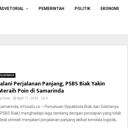
ADVETORIAL
PEMERINTAH
POLITIK
EKONOMI
OLAHRAGA
Jalani Perjalanan Panjang, PSBS Biak Yakin
Meraih Poin di Samarinda
by
Dewi
April 11, 2026
0
Samarinda, infosatu.co – Persatuan Sepakbola Biak dan Sekitanya
(PSBS Biak) menghadapi laga tandang dengan persiapan yang tidak
ideal setelah menjalani perjalanan panjang akibat kendala logistik,...