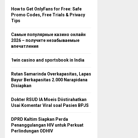
How to Get OnlyFans for Free: Safe
Promo Codes, Free Trials & Privacy
Tips
Самые популярные казино онлайн
2026 – получите незабываемые
впечатления
1win casino and sportsbook in India
Rutan Samarinda Overkapasitas, Lapas
Bayur Berkapasitas 2.000 Narapidana
Disiapkan
Dokter RSUD IA Moeis Diistirahatkan
Usai Komentar Viral soal Pasien BPJS
DPRD Kaltim Siapkan Perda
Penanggulangan HIV untuk Perkuat
Perlindungan ODHIV