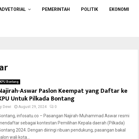
ADVETORIAL
PEMERINTAH
POLITIK
EKONOMI
ar
KPU Bontang
Najirah-Aswar Paslon Keempat yang Daftar ke
KPU Untuk Pilkada Bontang
by
Dewi
August 29, 2024
0
Bontang, infosatu.co – Pasangan Najirah-Muhammad Aswar resmi
mendaftar sebagai kontestan Pemilihan Kepala daerah (Pilkada)
Bontang 2024. Dengan diiringi ribuan pendukung, pasangan bakal
alon wali kota...