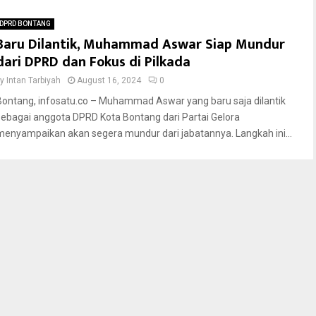
DPRD BONTANG
Baru Dilantik, Muhammad Aswar Siap Mundur
dari DPRD dan Fokus di Pilkada
by
Intan Tarbiyah
August 16, 2024
0
Bontang, infosatu.co – Muhammad Aswar yang baru saja dilantik
sebagai anggota DPRD Kota Bontang dari Partai Gelora
menyampaikan akan segera mundur dari jabatannya. Langkah ini...