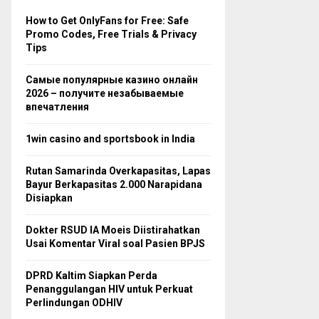
How to Get OnlyFans for Free: Safe
Promo Codes, Free Trials & Privacy
Tips
Самые популярные казино онлайн
2026 – получите незабываемые
впечатления
1win casino and sportsbook in India
Rutan Samarinda Overkapasitas, Lapas
Bayur Berkapasitas 2.000 Narapidana
Disiapkan
Dokter RSUD IA Moeis Diistirahatkan
Usai Komentar Viral soal Pasien BPJS
DPRD Kaltim Siapkan Perda
Penanggulangan HIV untuk Perkuat
Perlindungan ODHIV