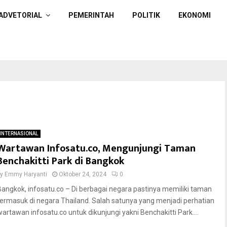
ADVETORIAL
PEMERINTAH
POLITIK
EKONOMI
INTERNASIONAL
Wartawan Infosatu.co, Mengunjungi Taman
Benchakitti Park di Bangkok
by
Emmy Haryanti
Oktober 24, 2024
0
Bangkok, infosatu.co – Di berbagai negara pastinya memiliki taman
termasuk di negara Thailand. Salah satunya yang menjadi perhatian
wartawan infosatu.co untuk dikunjungi yakni Benchakitti Park....