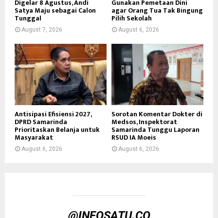
Digelar 8 Agustus, Andi
Gunakan Pemetaan Dini
Satya Maju sebagai Calon
agar Orang Tua Tak Bingung
Tunggal
Pilih Sekolah
August 7, 2026
August 6, 2026
Antisipasi Efisiensi 2027,
Sorotan Komentar Dokter di
DPRD Samarinda
Medsos, Inspektorat
Prioritaskan Belanja untuk
Samarinda Tunggu Laporan
Masyarakat
RSUD IA Moeis
August 6, 2026
August 6, 2026
@INFOSATU.CO