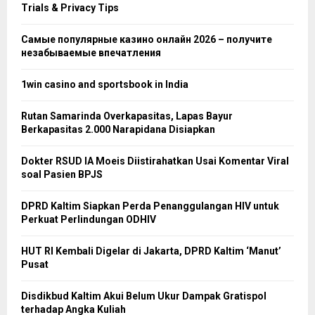
Trials & Privacy Tips
Самые популярные казино онлайн 2026 – получите
незабываемые впечатления
1win casino and sportsbook in India
Rutan Samarinda Overkapasitas, Lapas Bayur
Berkapasitas 2.000 Narapidana Disiapkan
Dokter RSUD IA Moeis Diistirahatkan Usai Komentar Viral
soal Pasien BPJS
DPRD Kaltim Siapkan Perda Penanggulangan HIV untuk
Perkuat Perlindungan ODHIV
HUT RI Kembali Digelar di Jakarta, DPRD Kaltim ‘Manut’
Pusat
Disdikbud Kaltim Akui Belum Ukur Dampak Gratispol
terhadap Angka Kuliah