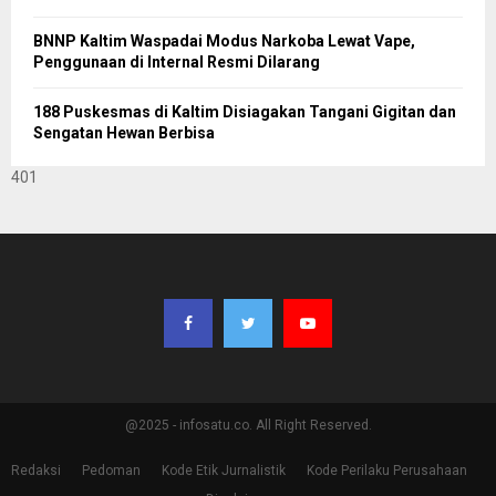
BNNP Kaltim Waspadai Modus Narkoba Lewat Vape,
Penggunaan di Internal Resmi Dilarang
188 Puskesmas di Kaltim Disiagakan Tangani Gigitan dan
Sengatan Hewan Berbisa
401
@2025 - infosatu.co. All Right Reserved.
Redaksi
Pedoman
Kode Etik Jurnalistik
Kode Perilaku Perusahaan