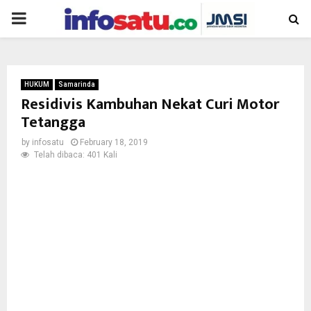
PRIMARY
MENU
HUKUM
Samarinda
Residivis Kambuhan Nekat Curi Motor
Tetangga
by
infosatu
February 18, 2019
Telah dibaca: 401 Kali