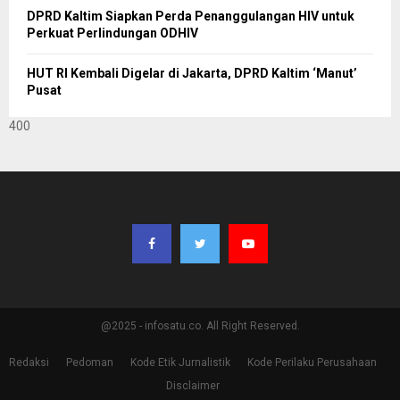
DPRD Kaltim Siapkan Perda Penanggulangan HIV untuk
Perkuat Perlindungan ODHIV
HUT RI Kembali Digelar di Jakarta, DPRD Kaltim ‘Manut’
Pusat
400
@2025 - infosatu.co. All Right Reserved.
Redaksi
Pedoman
Kode Etik Jurnalistik
Kode Perilaku Perusahaan
Disclaimer