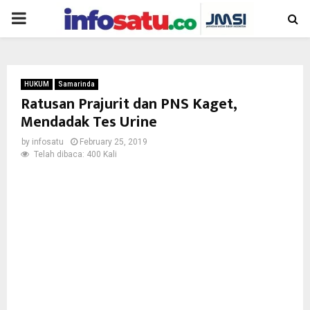
PRIMARY
MENU
HUKUM
Samarinda
Ratusan Prajurit dan PNS Kaget,
Mendadak Tes Urine
by
infosatu
February 25, 2019
Telah dibaca: 400 Kali