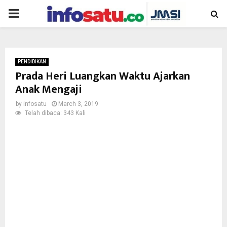
PRIMARY
MENU
PENDIDIKAN
Prada Heri Luangkan Waktu Ajarkan
Anak Mengaji
by
infosatu
March 3, 2019
Telah dibaca: 343 Kali