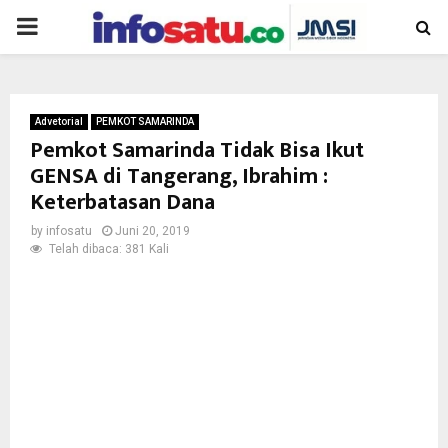
PRIMARY
MENU
Advetorial
PEMKOT SAMARINDA
Pemkot Samarinda Tidak Bisa Ikut
GENSA di Tangerang, Ibrahim :
Keterbatasan Dana
by
infosatu
Juni 20, 2019
Telah dibaca: 381 Kali