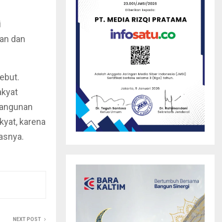
i
tan dan
ebut.
akyat
bangunan
kyat, karena
lasnya.
NEXT POST