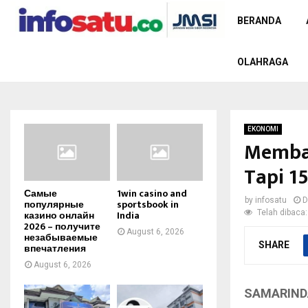
BERANDA
OLAHRAGA
EKONOMI
Memban
Tapi 1
Самые
1win casino and
by
infosatu
D
популярные
sportsbook in
Telah dibaca:
казино онлайн
India
2026 – получите
August 6, 2026
незабываемые
SHARE
впечатления
August 6, 2026
SAMARIND