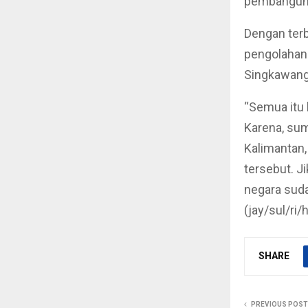
pembangunan
Dengan terb
pengolahan 
Singkawang
“Semua itu 
Karena, sum
Kalimantan
tersebut. Ji
negara sudah
(jay/sul/ri
SHARE
PREVIOUS POST