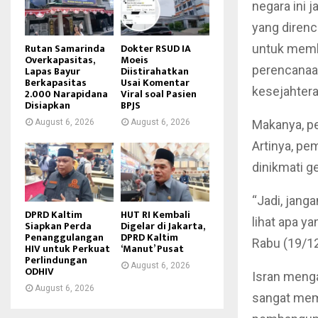
negara ini 
yang direnc
Rutan Samarinda
Dokter RSUD IA
untuk memba
Overkapasitas,
Moeis
perencanaan
Lapas Bayur
Diistirahatkan
Berkapasitas
Usai Komentar
kesejahtera
2.000 Narapidana
Viral soal Pasien
Disiapkan
BPJS
August 6, 2026
August 6, 2026
Makanya, p
Artinya, pe
dinikmati g
“Jadi, jang
DPRD Kaltim
HUT RI Kembali
lihat apa ya
Siapkan Perda
Digelar di Jakarta,
Penanggulangan
DPRD Kaltim
Rabu (19/1
HIV untuk Perkuat
‘Manut’ Pusat
Perlindungan
August 6, 2026
ODHIV
Isran menga
August 6, 2026
sangat mem