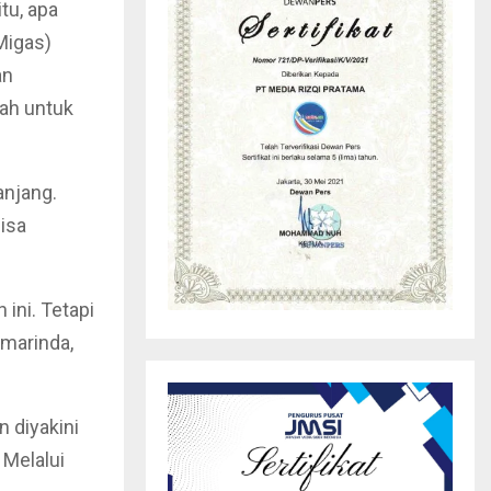
tu, apa
Migas)
an
tah untuk
njang.
isa
ini. Tetapi
amarinda,
 diyakini
Melalui