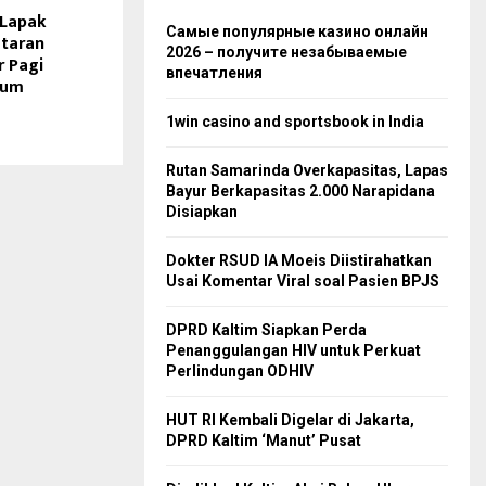
 Lapak
Самые популярные казино онлайн
utaran
2026 – получите незабываемые
 Pagi
впечатления
lum
1win casino and sportsbook in India
Rutan Samarinda Overkapasitas, Lapas
Bayur Berkapasitas 2.000 Narapidana
Disiapkan
Dokter RSUD IA Moeis Diistirahatkan
Usai Komentar Viral soal Pasien BPJS
DPRD Kaltim Siapkan Perda
Penanggulangan HIV untuk Perkuat
Perlindungan ODHIV
HUT RI Kembali Digelar di Jakarta,
DPRD Kaltim ‘Manut’ Pusat