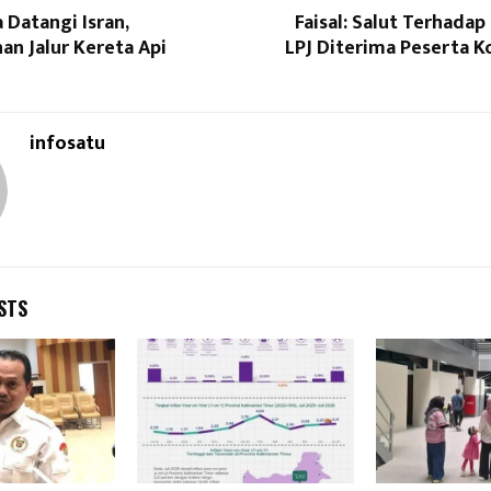
 Datangi Isran,
Faisal: Salut Terhada
n Jalur Kereta Api
LPJ Diterima Peserta K
infosatu
STS