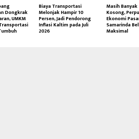
pang
Biaya Transportasi
Masih Banyak
an Dongkrak
Melonjak Hampir 10
Kosong, Perp
aran, UMKM
Persen, Jadi Pendorong
Ekonomi Pasar
Transportasi
Inflasi Kaltim pada Juli
Samarinda Be
 Tumbuh
2026
Maksimal