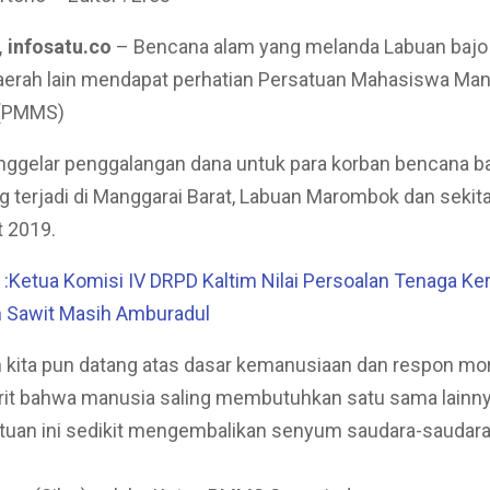
 infosatu.co
– Bencana alam yang melanda Labuan bajo
aerah lain mendapat perhatian Persatuan Mahasiswa Man
 (PMMS)
ggelar penggalangan dana untuk para korban bencana ba
g terjadi di Manggarai Barat, Labuan Marombok dan sekit
t 2019.
Ketua Komisi IV DRPD Kaltim Nilai Persoalan Tenaga Ker
 Sawit Masih Amburadul
 kita pun datang atas dasar kemanusiaan dan respon mor
rit bahwa manusia saling membutuhkan satu sama lainn
uan ini sedikit mengembalikan senyum saudara-saudara 