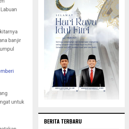
en
i Labuan
kitarnya
na banjir
kumpul
emberi
yang
ngat untuk
BERITA TERBARU
gatakan