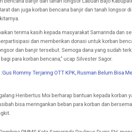
n bencana banjir dan tanah longsor Labuan Bajo Kabupat
arat dan juga korban bencana banjir dan tanah longsor d
kitarnya.
aikan terima kasih kepada masyarakat Samarinda dan se
berpartisipasi dan memberikan donasi untuk korban benca
ongsor dan banjir tersebut. Semoga dana yang sudah ter
bagi para korban bencana,” ucap Silvester Sagor.
:Gus Rommy Terjaring OTT KPK, Rusman Belum Bisa M
 galang Heribertus Moi berharap bantuan kepada korban 
usibah bisa meringankan beban para korban dan bersema
gkit.
Pembina PMMS Kota Samarinda Paulinus Dugis,SH, men