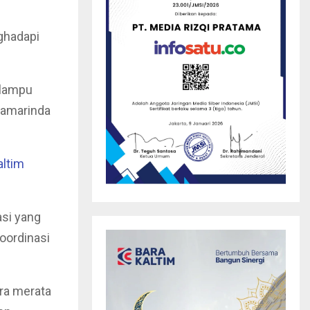
ghadapi
 lampu
Samarinda
ltim
asi yang
oordinasi
ra merata