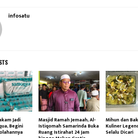
infosatu
STS
akam Jadi
Masjid Ramah Jemaah, Al-
Mihun dan Ba
a, Begini
Istiqomah Samarinda Buka
Kuliner Legen
olahannya
Ruang Istirahat 24 Jam
Selalu Dicari