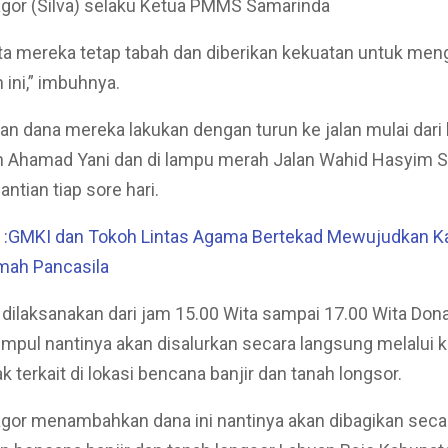
agor (Silva) selaku Ketua PMMS Samarinda
ta mereka tetap tabah dan diberikan kekuatan untuk men
 ini,” imbuhnya.
n dana mereka lakukan dengan turun ke jalan mulai dari
n Ahamad Yani dan di lampu merah Jalan Wahid Hasyim 
ntian tiap sore hari.
:GMKI dan Tokoh Lintas Agama Bertekad Mewujudkan Ka
mah Pancasila
i dilaksanakan dari jam 15.00 Wita sampai 17.00 Wita Don
mpul nantinya akan disalurkan secara langsung melalui k
 terkait di lokasi bencana banjir dan tanah longsor.
agor menambahkan dana ini nantinya akan dibagikan seca