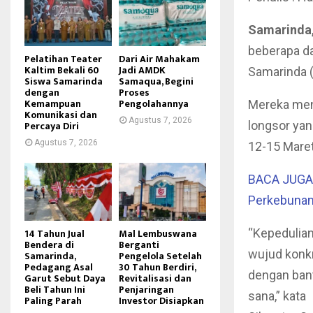
Samarinda,
beberapa d
Pelatihan Teater
Dari Air Mahakam
Kaltim Bekali 60
Jadi AMDK
Samarinda
Siswa Samarinda
Samaqua, Begini
dengan
Proses
Kemampuan
Pengolahannya
Mereka men
Komunikasi dan
Agustus 7, 2026
Percaya Diri
longsor yan
Agustus 7, 2026
12-15 Mare
BACA JUGA :
Perkebunan
14 Tahun Jual
Mal Lembuswana
“Kepedulian
Bendera di
Berganti
wujud konk
Samarinda,
Pengelola Setelah
Pedagang Asal
30 Tahun Berdiri,
dengan bant
Garut Sebut Daya
Revitalisasi dan
Beli Tahun Ini
Penjaringan
sana,” kata
Paling Parah
Investor Disiapkan