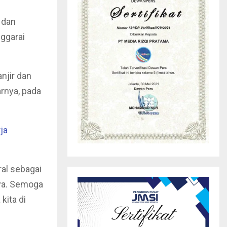
 dan
ggarai
njir dan
arnya, pada
ja
al sebagai
ya. Semoga
kita di