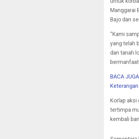
untuk korba
Manggarai B
Bajo dan se
“Kami samp
yang telah 
dan tanah l
bermanfaat 
BACA JUGA 
Keterangan
Korlap aksi
tertimpa m
kembali ban
Sementara 