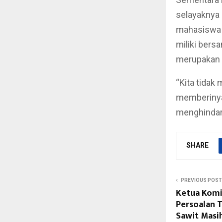
selayaknya
mahasiswa M
miliki bers
merupakan 
“Kita tidak
memberinya 
menghindar,
SHARE
PREVIOUS POST
Ketua Komis
Persoalan 
Sawit Masi