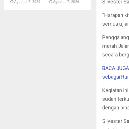
Silvester S
Agustus 7, 2026
Agustus 7, 2026
“Harapan ki
semua ujian
Penggalanga
merah Jala
secara berga
BACA JUGA 
sebagai Ru
Kegiatan in
sudah terku
dengan pihak
Silvester S