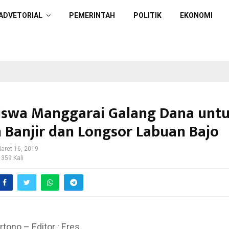
ADVETORIAL
PEMERINTAH
POLITIK
EKONOMI
swa Manggarai Galang Dana unt
 Banjir dan Longsor Labuan Bajo
aret 16, 2019
 359 Kali
rtono – Editor : Eres