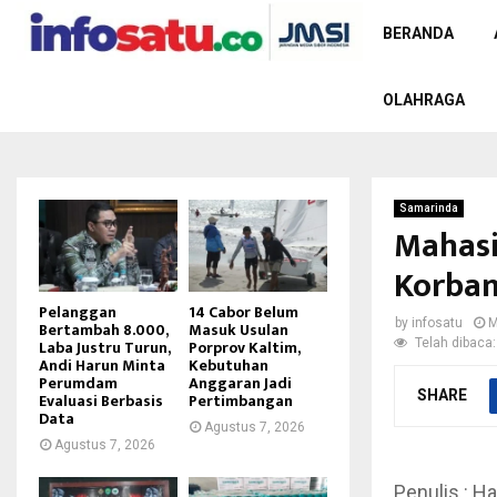
BERANDA
OLAHRAGA
Samarinda
Mahasi
Korban
Pelanggan
14 Cabor Belum
by
infosatu
M
Bertambah 8.000,
Masuk Usulan
Telah dibaca:
Laba Justru Turun,
Porprov Kaltim,
Andi Harun Minta
Kebutuhan
Perumdam
Anggaran Jadi
SHARE
Evaluasi Berbasis
Pertimbangan
Data
Agustus 7, 2026
Agustus 7, 2026
Penulis : Ha