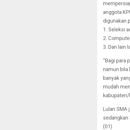
mempersiapk
anggota KPU
digunakan p
1. Seleksi a
2. Compute
3. Dan lain 
“Bagi para 
namun bila 
banyak yang
mudah menc
kabupaten/
Lulan SMA 
sedangkan S
(01)