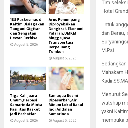
Tim seleksi
Hotel Grand
188 Puskesmas di
Arus Penumpang
Kaltim Disiagakan
Diproyeksikan
Untuk anggo
Tangani Gigitan
Dongkrak Ekonomi
dan Sengatan
Palaran, UMKM
dan Berau, 
Hewan Berbisa
hingga Jasa
Suryaningsi
Transportasi
August 5, 2026
Berpeluang
M.Psi
Tumbuh
August 5, 2026
Sedangkan T
Mahakam Hul
Kadir,SS,MA
Menurut Sek
Tiga Kali Juara
Samaqua Resmi
Umum, Perbasi
Dipasarkan, Air
watshap me
Samarinda Minta
Minum Lokal Bakal
Fasilitas Basket
Jadi Andalan
yakni Kaltim
Jadi Perhatian
Samarinda
membuka p
August 5, 2026
August 5, 2026