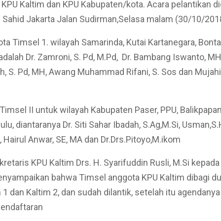
 KPU Kaltim dan KPU Kabupaten/kota. Acara pelantikan dig
 Sahid Jakarta Jalan Sudirman,Selasa malam (30/10/201
ta Timsel 1. wilayah Samarinda, Kutai Kartanegara, Bont
adalah Dr. Zamroni, S. Pd, M.Pd, Dr. Bambang Iswanto, MH,
h, S. Pd, MH, Awang Muhammad Rifani, S. Sos dan Mujahid
imsel II untuk wilayah Kabupaten Paser, PPU, Balikpapan
u, diantaranya Dr. Siti Sahar Ibadah, S.Ag,M.Si, Usman,S.
, Hairul Anwar, SE, MA dan Dr.Drs.Pitoyo,M.ikom
retaris KPU Kaltim Drs. H. Syarifuddin Rusli, M.Si kepada 
nyampaikan bahwa Timsel anggota KPU Kaltim dibagi dua
 1 dan Kaltim 2, dan sudah dilantik, setelah itu agendany
endaftaran