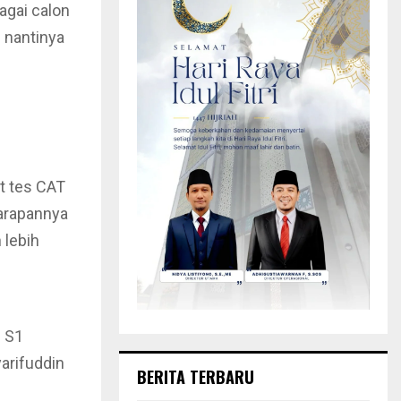
agai calon
 nantinya
ut tes CAT
Harapannya
 lebih
 S1
arifuddin
BERITA TERBARU