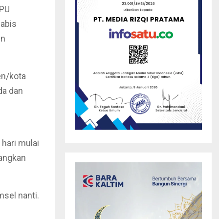
KPU
habis
un
en/kota
da dan
 hari mulai
dangkan
sel nanti.