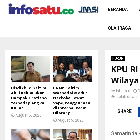
BERANDA
OLAHRAGA
HUKUM
KPU RI
Wilaya
Disdikbud Kaltim
BNNP Kaltim
by
infosatu
O
Akui Belum Ukur
Waspadai Modus
Telah dibaca:
Dampak Gratispol
Narkoba Lewat
terhadap Angka
Vape, Penggunaan
Kuliah
di Internal Resmi
SHARE
Dilarang
August 5, 2026
August 5, 2026
Samarinda 