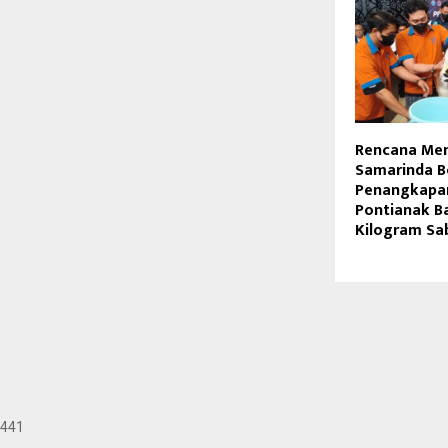
Rencana Men
Samarinda B
Penangkapan
Pontianak B
Kilogram Sa
441