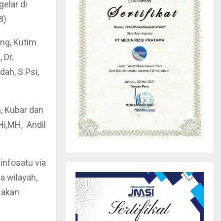
elar di
8)
ang, Kutim
 Dr.
ah, S.Psi,
, Kubar dan
Hi,MH, Andil
infosatu via
 wilayah,
a akan