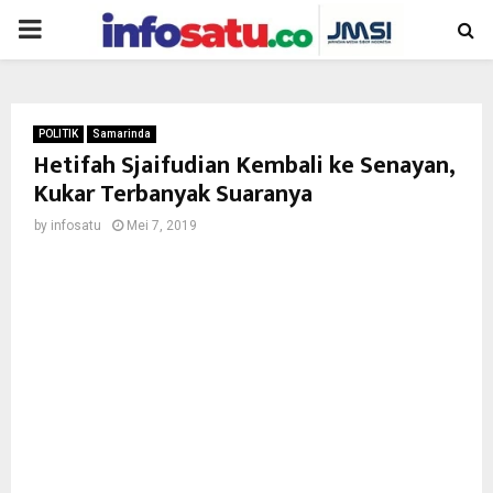
PRIMARY
MENU
POLITIK
Samarinda
Hetifah Sjaifudian Kembali ke Senayan,
Kukar Terbanyak Suaranya
by
infosatu
Mei 7, 2019