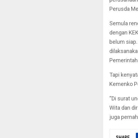
Perusda Mel
Semula ren
dengan KEK 
belum siap
dilaksanaka
Pemerintah 
Tapi kenyat
Kemenko Pe
“Di surat u
Wita dan di
juga perna
SHARE