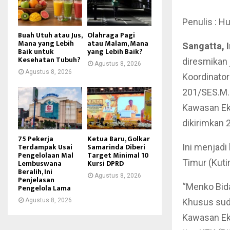
Penulis : H
Buah Utuh atau Jus,
Olahraga Pagi
Mana yang Lebih
atau Malam, Mana
Sangatta, 
Baik untuk
yang Lebih Baik?
Kesehatan Tubuh?
diresmikan 
Agustus 8, 2026
Agustus 8, 2026
Koordinator
201/SES.M.
Kawasan Ek
dikirimkan 
75 Pekerja
Ketua Baru, Golkar
Terdampak Usai
Samarinda Diberi
Ini menjadi
Pengelolaan Mal
Target Minimal 10
Timur (Kuti
Lembuswana
Kursi DPRD
Beralih, Ini
Agustus 8, 2026
Penjelasan
“Menko Bid
Pengelola Lama
Agustus 8, 2026
Khusus sud
Kawasan Ek