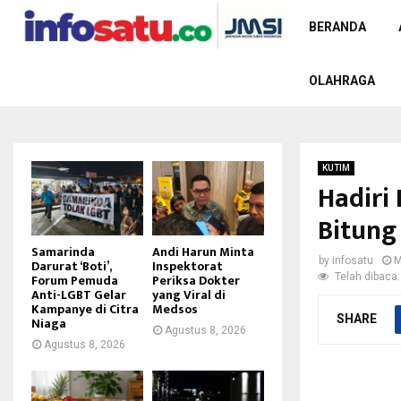
BERANDA
OLAHRAGA
KUTIM
Hadiri
Bitung
Samarinda
Andi Harun Minta
by
infosatu
M
Darurat ‘Boti’,
Inspektorat
Telah dibaca:
Forum Pemuda
Periksa Dokter
Anti-LGBT Gelar
yang Viral di
Kampanye di Citra
Medsos
SHARE
Niaga
Agustus 8, 2026
Agustus 8, 2026