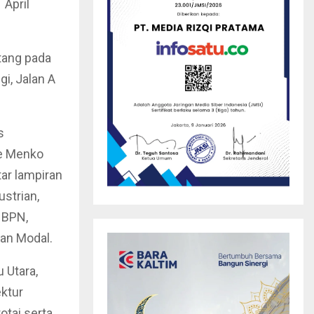
 April
tang pada
i, Jalan A
s
ke Menko
ar lampiran
strian,
 BPN,
man Modal.
 Utara,
ektur
tai serta