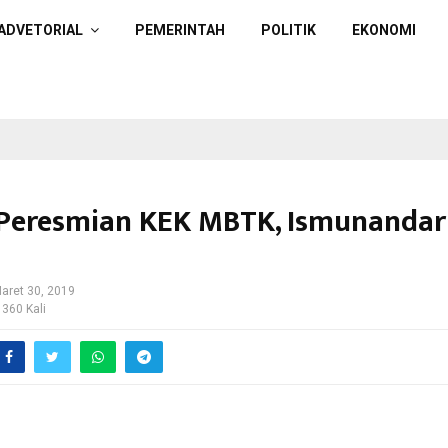
ADVETORIAL
PEMERINTAH
POLITIK
EKONOMI
 Peresmian KEK MBTK, Ismunandar
aret 30, 2019
 360 Kali