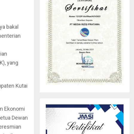
ya bakal
menterian
ian
), yang
upaten Kutai
an Ekonomi
Ketua Dewan
peresmian