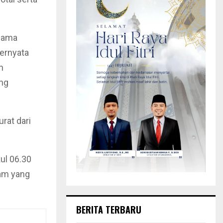
sama
ternyata
n
ung
rat dari
ul 06.30
mam yang
BERITA TERBARU