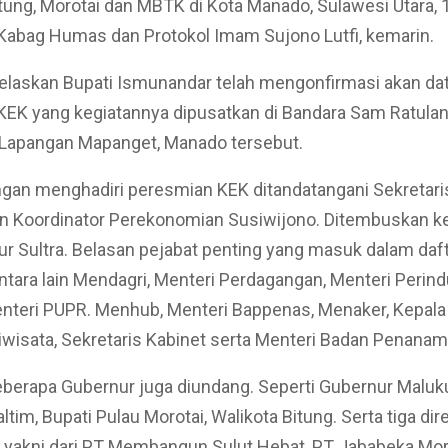
itung, Morotai dan MBTK di Kota Manado, Sulawesi Utara, 1
 Kabag Humas dan Protokol Imam Sujono Lutfi, kemarin.
laskan Bupati Ismunandar telah mengonfirmasi akan da
EK yang kegiatannya dipusatkan di Bandara Sam Ratulang
 Lapangan Mapanget, Manado tersebut.
gan menghadiri peresmian KEK ditandatangani Sekretari
n Koordinator Perekonomian Susiwijono. Ditembuskan 
r Sultra. Belasan pejabat penting yang masuk dalam daft
tara lain Mendagri, Menteri Perdagangan, Menteri Perindu
nteri PUPR. Menhub, Menteri Bappenas, Menaker, Kepala
iwisata, Sekretaris Kabinet serta Menteri Badan Penana
beberapa Gubernur juga diundang. Seperti Gubernur Maluku
tim, Bupati Pulau Morotai, Walikota Bitung. Serta tiga dir
yakni dari PT Membangun Sulut Hebat, PT Jababeka Moro