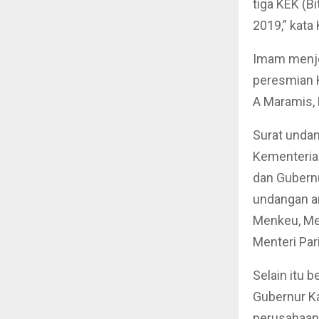
tiga KEK (B
2019,” kata
Imam menje
peresmian K
A Maramis,
Surat undan
Kementeria
dan Gubernu
undangan an
Menkeu, Me
Menteri Par
Selain itu 
Gubernur Kal
perusahaan 