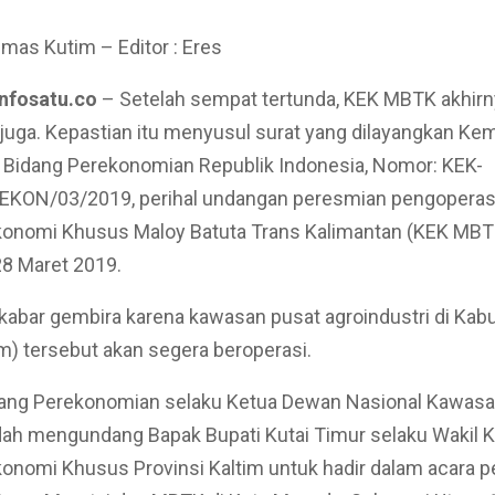
umas Kutim – Editor : Eres
Infosatu.co
– Setelah sempat tertunda, KEK MBTK akhirn
juga. Kepastian itu menyusul surat yang dilayangkan Ke
 Bidang Perekonomian Republik Indonesia, Nomor: KEK-
EKON/03/2019, perihal undangan peresmian pengoperas
onomi Khusus Maloy Batuta Trans Kalimantan (KEK MBTK
28 Maret 2019.
 kabar gembira karena kawasan pusat agroindustri di Kab
m) tersebut akan segera beroperasi.
ang Perekonomian selaku Ketua Dewan Nasional Kawas
ah mengundang Bapak Bupati Kutai Timur selaku Wakil 
onomi Khusus Provinsi Kaltim untuk hadir dalam acara 