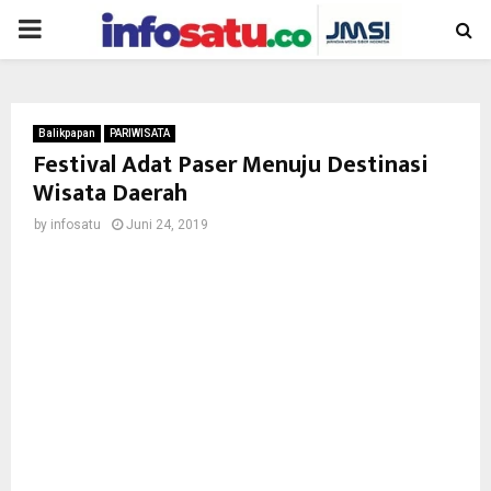
PRIMARY
MENU
Balikpapan
PARIWISATA
Festival Adat Paser Menuju Destinasi
Wisata Daerah
by
infosatu
Juni 24, 2019