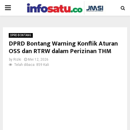
PRIMARY
MENU
DPRD BONTANG
DPRD Bontang Warning Konflik Aturan
OSS dan RTRW dalam Perizinan THM
by
Rizki
Mei 12, 2026
Telah dibaca: 859 Kali