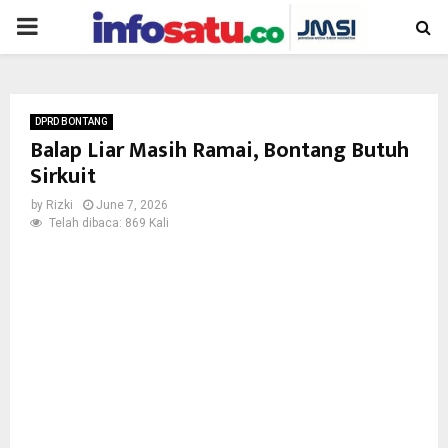
PRIMARY
MENU
DPRD BONTANG
Balap Liar Masih Ramai, Bontang Butuh
Sirkuit
by
Rizki
June 7, 2026
Telah dibaca: 869 Kali