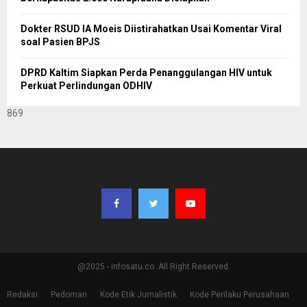
Dokter RSUD IA Moeis Diistirahatkan Usai Komentar Viral
soal Pasien BPJS
DPRD Kaltim Siapkan Perda Penanggulangan HIV untuk
Perkuat Perlindungan ODHIV
869
@2025 - infosatu.co. All Right Reserved.
Redaksi
Pedoman
Kode Etik Jurnalistik
Kode Perilaku Perusahaan