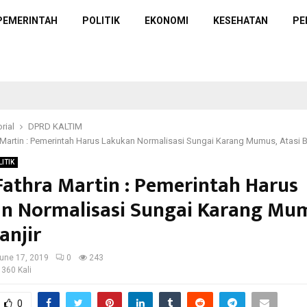
PEMERINTAH
POLITIK
EKONOMI
KESEHATAN
PE
rial
DPRD KALTIM
 Martin : Pemerintah Harus Lakukan Normalisasi Sungai Karang Mumus, Atasi B
LITIK
Fathra Martin : Pemerintah Harus
n Normalisasi Sungai Karang Mu
anjir
une 17, 2019
0
243
 360 Kali
0