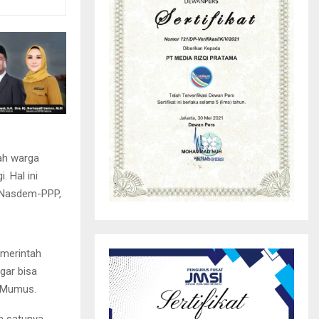
ah warga
. Hal ini
i Nasdem-PPP,
emerintah
gar bisa
g Mumus.
ah satunya