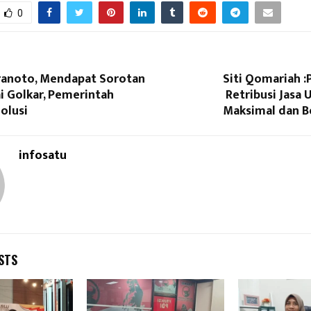
0
Pranoto, Mendapat Sorotan
Siti Qomariah :
ai Golkar, Pemerintah
Retribusi Jasa
Solusi
Maksimal dan B
infosatu
STS