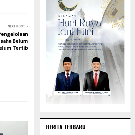
NEXT POST
Pengelolaan
 Usaha Belum
elum Tertib
BERITA TERBARU