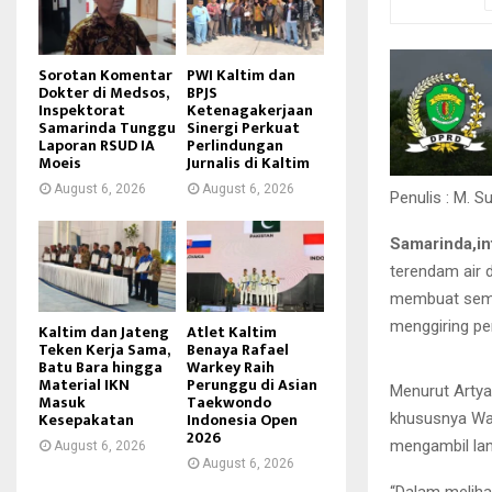
Sorotan Komentar
PWI Kaltim dan
Dokter di Medsos,
BPJS
Inspektorat
Ketenagakerjaan
Samarinda Tunggu
Sinergi Perkuat
Laporan RSUD IA
Perlindungan
Moeis
Jurnalis di Kaltim
August 6, 2026
August 6, 2026
Penulis : M. Su
Samarinda,in
terendam air d
membuat semua
menggiring pe
Kaltim dan Jateng
Atlet Kaltim
Teken Kerja Sama,
Benaya Rafael
Batu Bara hingga
Warkey Raih
Material IKN
Perunggu di Asian
Menurut Artya
Masuk
Taekwondo
Kesepakatan
Indonesia Open
khususnya Wal
2026
mengambil lan
August 6, 2026
August 6, 2026
“Dalam melihat