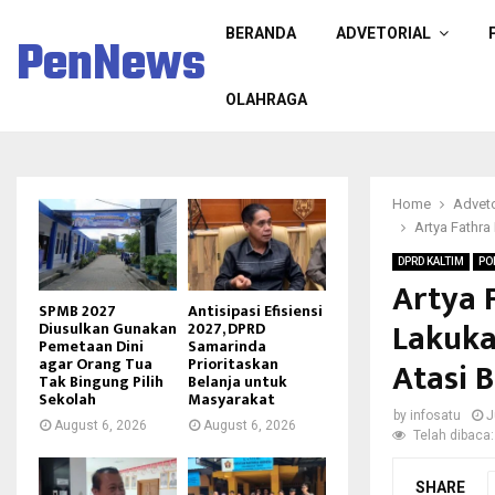
BERANDA
ADVETORIAL
PenNews
OLAHRAGA
Home
Adveto
Artya Fathra
DPRD KALTIM
PO
Artya 
SPMB 2027
Antisipasi Efisiensi
Lakuka
Diusulkan Gunakan
2027, DPRD
Pemetaan Dini
Samarinda
Atasi B
agar Orang Tua
Prioritaskan
Tak Bingung Pilih
Belanja untuk
Sekolah
Masyarakat
by
infosatu
J
August 6, 2026
August 6, 2026
Telah dibaca:
SHARE