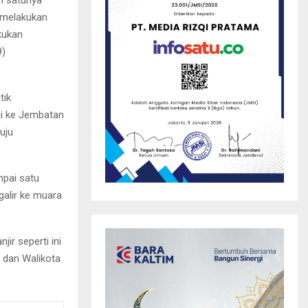
 melakukan
akukan
9)
tik
ai ke Jembatan
uju
mpai satu
galir ke muara
ir seperti ini
 dan Walikota