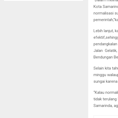
Kota Samarind
normalisasi su
pemerintah,”k
Lebih lanjut, 
efektif,sehing
pendangkalan 
Jalan Gelatik
Bendungan Be
Selain kita t
minggu walaup
sungai karena
“Kalau normali
tidak terulan
Samarinda, ag