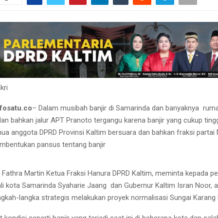
kri
fosatu.co
– Dalam musibah banjir di Samarinda dan banyaknya rum
an bahkan jalur APT Pranoto tergangu karena banjir yang cukup tinggi
 anggota DPRD Provinsi Kaltim bersuara dan bahkan fraksi parta
mbentukan pansus tentang banjir
 Fathra Martin Ketua Fraksi Hanura DPRD Kaltim, meminta kepada p
i kota Samarinda Syaharie Jaang dan Gubernur Kaltim Isran Noor, a
gkah-langka strategis melakukan proyek normalisasi Sungai Karan
 kondisi seperti banjir yang terjadi saat ini di beberapa kota dan sal