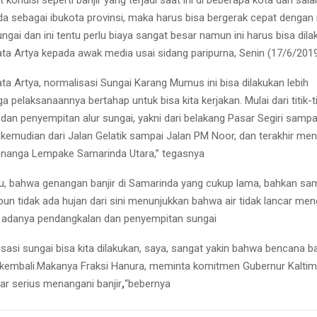
a sebagai ibukota provinsi, maka harus bisa bergerak cepat dengan
ngai dan ini tentu perlu biaya sangat besar namun ini harus bisa dil
ata Artya kepada awak media usai sidang paripurna, Senin (17/6/201
kata Artya, normalisasi Sungai Karang Mumus ini bisa dilakukan lebih
ga pelaksanaannya bertahap untuk bisa kita kerjakan. Mulai dari titik-ti
dan penyempitan alur sungai, yakni dari belakang Pasar Segiri samp
, kemudian dari Jalan Gelatik sampai Jalan PM Noor, dan terakhir men
nanga Lempake Samarinda Utara,” tegasnya
ahu, bahwa genangan banjir di Samarinda yang cukup lama, bahkan sa
un tidak ada hujan dari sini menunjukkan bahwa air tidak lancar men
 adanya pendangkalan dan penyempitan sungai
sasi sungai bisa kita dilakukan, saya, sangat yakin bahwa bencana banj
g kembali.Makanya Fraksi Hanura, meminta komitmen Gubernur Kaltim
ar serius menangani banjir
,
“bebernya