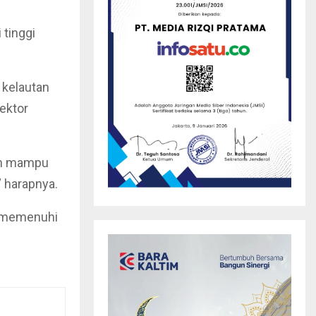
 tinggi
i kelautan
ektor
lah mampu
” harapnya.
a memenuhi