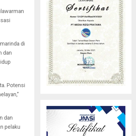
Mulawarman
isasi
marinda di
n dan
hidup
ta. Potensi
elayan,”
an dan
an pelaku