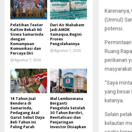
Karenanya, 
(Unmul) Sam
Pelatihan Teater
Dari Air Mahakam
potensi.
Kaltim Bekali 60
Jadi AMDK
Siswa Samarinda
Samaqua, Begini
dengan
Proses
Permintaan 
Kemampuan
Pengolahannya
Komunikasi dan
Ruang Rapat
Agustus 7, 2026
Percaya Diri
perikanan y
Agustus 7, 2026
masyarakat
“Saya minta
yang besar
14 Tahun Jual
Mal Lembuswana
katanya.
Bendera di
Berganti
Samarinda,
Pengelola Setelah
Pedagang Asal
30 Tahun Berdiri,
Selain pela
Garut Sebut Daya
Revitalisasi dan
Beli Tahun Ini
Penjaringan
kelautan me
Paling Parah
Investor Disiapkan
usaha lainn