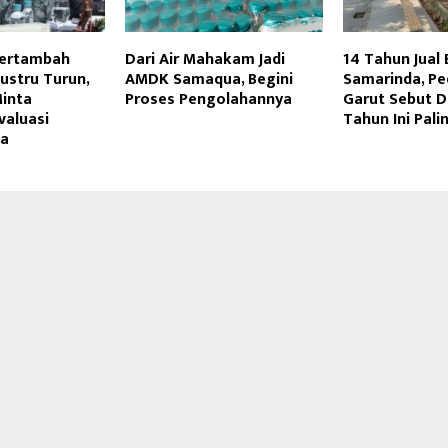
Bertambah
Dari Air Mahakam Jadi
14 Tahun Jual 
Justru Turun,
AMDK Samaqua, Begini
Samarinda, P
Minta
Proses Pengolahannya
Garut Sebut D
aluasi
Tahun Ini Pali
ta