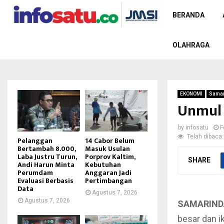
BERANDA
OLAHRAGA
EKONOMI
Samar
Unmul 
by
infosatu
F
Telah dibaca:
Pelanggan
14 Cabor Belum
Bertambah 8.000,
Masuk Usulan
Laba Justru Turun,
Porprov Kaltim,
SHARE
Andi Harun Minta
Kebutuhan
Perumdam
Anggaran Jadi
Evaluasi Berbasis
Pertimbangan
Data
Agustus 7, 2026
Agustus 7, 2026
SAMARIND
besar dan 