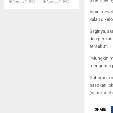
Agustus 7, 2026
Agustus 7, 2026
Isran meyak
kalau dikel
Baginya, saa
dan perikan
tersebut.
“Mungkin me
mengubah po
Gubernur m
pasokan lok
(yans/sul/
SHARE