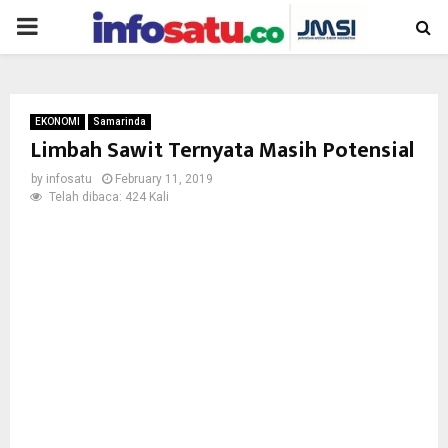
PRIMARY
MENU
EKONOMI
Samarinda
Limbah Sawit Ternyata Masih Potensial
by
infosatu
February 11, 2019
Telah dibaca: 424 Kali