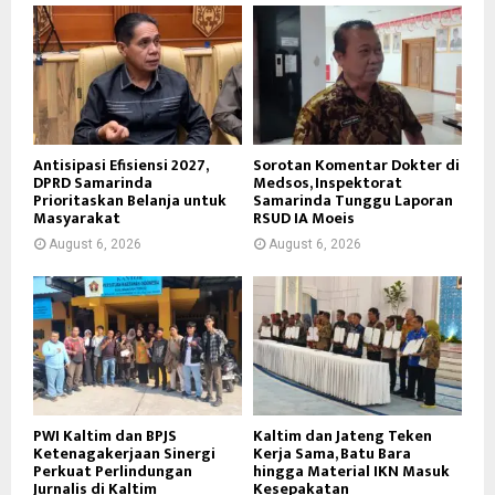
Antisipasi Efisiensi 2027,
Sorotan Komentar Dokter di
DPRD Samarinda
Medsos, Inspektorat
Prioritaskan Belanja untuk
Samarinda Tunggu Laporan
Masyarakat
RSUD IA Moeis
August 6, 2026
August 6, 2026
PWI Kaltim dan BPJS
Kaltim dan Jateng Teken
Ketenagakerjaan Sinergi
Kerja Sama, Batu Bara
Perkuat Perlindungan
hingga Material IKN Masuk
Jurnalis di Kaltim
Kesepakatan