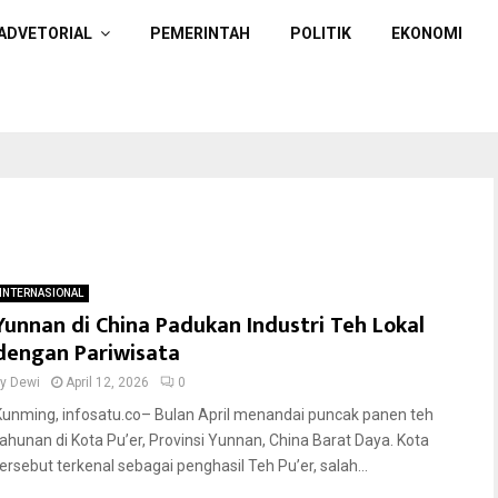
ADVETORIAL
PEMERINTAH
POLITIK
EKONOMI
INTERNASIONAL
Yunnan di China Padukan Industri Teh Lokal
dengan Pariwisata
by
Dewi
April 12, 2026
0
Kunming, infosatu.co– Bulan April menandai puncak panen teh
tahunan di Kota Pu’er, Provinsi Yunnan, China Barat Daya. Kota
tersebut terkenal sebagai penghasil Teh Pu’er, salah...