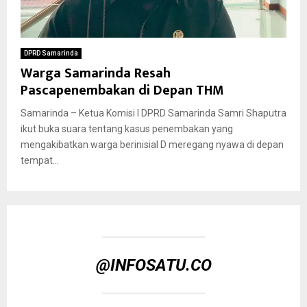
DPRD Samarinda
Warga Samarinda Resah
Pascapenembakan di Depan THM
Samarinda – Ketua Komisi I DPRD Samarinda Samri Shaputra
ikut buka suara tentang kasus penembakan yang
mengakibatkan warga berinisial D meregang nyawa di depan
tempat...
@INFOSATU.CO