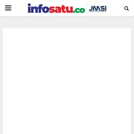
PRIMARY
MENU