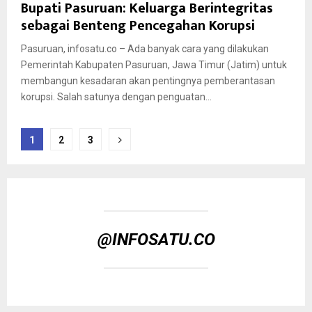
Bupati Pasuruan: Keluarga Berintegritas
sebagai Benteng Pencegahan Korupsi
Pasuruan, infosatu.co – Ada banyak cara yang dilakukan
Pemerintah Kabupaten Pasuruan, Jawa Timur (Jatim) untuk
membangun kesadaran akan pentingnya pemberantasan
korupsi. Salah satunya dengan penguatan...
Paginasi
1
2
3
pos
@INFOSATU.CO