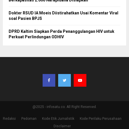
Dokter RSUD IA Moeis Diistirahatkan Usai Komentar Viral
soal Pasien BPJS
DPRD Kaltim Siapkan Perda Penanggulangan HIV untuk
Perkuat Perlindungan ODHIV
@2025 - infosatu.co. All Right Reserved.
Redaksi
Pedoman
Kode Etik Jurnalistik
Kode Perilaku Perusahaan
Disclaimer