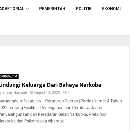
ADVETORIAL
PEMERINTAH
POLITIK
EKONOMI
DPRD KALTIM
Lindungi Keluarga Dari Bahaya Narkoba
by
Emmy Haryanti
August 13, 2023
0
Samarinda, infosatu.co – Peraturan Daerah (Perda) Nomor 4 Tahun
2022 tentang Fasilitasi Pencegahan dan Pemberantasan
Penyalahgunaan dan Peredaran Gelap Narkotika, Prekursor
Narkotika dan Psikotropika dibentuk...