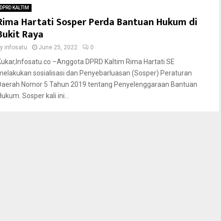
DPRD KALTIM
Rima Hartati Sosper Perda Bantuan Hukum di
Bukit Raya
by
infosatu
June 25, 2022
0
Kukar,Infosatu.co –Anggota DPRD Kaltim Rima Hartati SE
melakukan sosialisasi dan Penyebarluasan (Sosper) Peraturan
Daerah Nomor 5 Tahun 2019 tentang Penyelenggaraan Bantuan
ukum. Sosper kali ini...