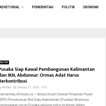
ADVETORIAL
PEMERINTAH
POLITIK
EKONOMI
KALTIM
Pusaka Siap Kawal Pembangunan Kalimantan
dan IKN, Abdunnur: Ormas Adat Harus
Berkontribusi
by
Andika
January 31, 2026
0
Samarinda, Infosatu.co — Ketua Umum Dewan Pimpinan Pusat
(DPP) Persekutuan Asli Suku Kalimantan (Pusaka) Abdunnur
menegaskan peran Pusaka sebagai mitra strategis dalam