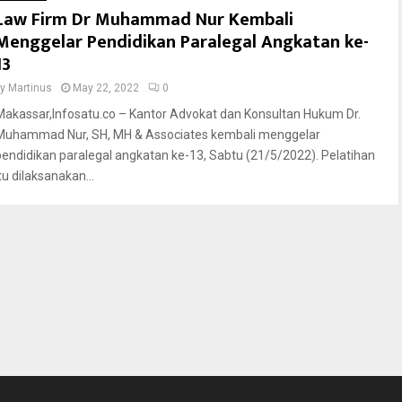
Law Firm Dr Muhammad Nur Kembali
Menggelar Pendidikan Paralegal Angkatan ke-
13
by
Martinus
May 22, 2022
0
Makassar,Infosatu.co – Kantor Advokat dan Konsultan Hukum Dr.
Muhammad Nur, SH, MH & Associates kembali menggelar
pendidikan paralegal angkatan ke-13, Sabtu (21/5/2022). Pelatihan
tu dilaksanakan...