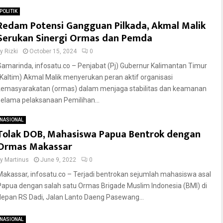
POLITIK
Redam Potensi Gangguan Pilkada, Akmal Malik
Serukan Sinergi Ormas dan Pemda
by
Rizki
October 15, 2024
0
Samarinda, infosatu.co – Penjabat (Pj) Gubernur Kalimantan Timur
(Kaltim) Akmal Malik menyerukan peran aktif organisasi
kemasyarakatan (ormas) dalam menjaga stabilitas dan keamanan
selama pelaksanaan Pemilihan...
NASIONAL
Tolak DOB, Mahasiswa Papua Bentrok dengan
Ormas Makassar
by
Martinus
June 9, 2022
0
Makassar, infosatu.co – Terjadi bentrokan sejumlah mahasiswa asal
Papua dengan salah satu Ormas Brigade Muslim Indonesia (BMI) di
depan RS Dadi, Jalan Lanto Daeng Pasewang...
NASIONAL