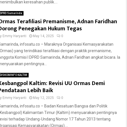
menimbulkan keresahan publik....
DPRD Samarinda
Ormas Terafiliasi Premanisme, Adnan Faridhan
Dorong Penegakan Hukum Tegas
by
Emmy Haryanti
May 14, 2025
0
Samarinda, infosatu.co – Maraknya Organisasi Kemasyarakatan
(Ormas) yang terindikasi terafiliasi dengan praktik premanisme,
Anggota Komisi I DPRD Samarinda, Adnan Faridhan angkat bicara. Ia
menyuarakan pentingnya...
DISKOMINFO KALTIM
Kesbangpol Kaltim: Revisi UU Ormas Demi
Pendataan Lebih Baik
by
Emmy Haryanti
May 12, 2025
0
Samarinda, infosatu.co – Badan Kesatuan Bangsa dan Politik
(Kesbangpol) Kalimantan Timur (Kaltim) menyuarakan pentingnya
revisi terhadap Undang-Undang Nomor 17 Tahun 2013 tentang
Organisasi Kemasyarakatan (Ormas)....