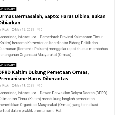
DPRD KALTIM
Ormas Bermasalah, Sapto: Harus Dibina, Bukan
Dibiarkan
by
Rizki
May 12, 2025
0
Samarinda, infosatu.co – Pemerintah Provinsi Kalimantan Timur
(Kaltim) bersama Kementerian Koordinator Bidang Politik dan
Keamanan (Kemenko Polkam) menggelar rapat khusus membahas
penanganan Organisasi Masyarakat (Ormas)...
DPRD KALTIM
DPRD Kaltim Dukung Pemetaan Ormas,
Premanisme Harus Diberantas
by
Rizki
May 11, 2025
0
Samarinda, infosatu.co – Dewan Perwakilan Rakyat Daerah (DPRD)
Kalimantan Timur (Kaltim) mendukung langkah pemerintah
menertibkan Organisasi Masyarakat (Ormas) yang terindikasi
terlibat dalam praktik premanisme. Hal...