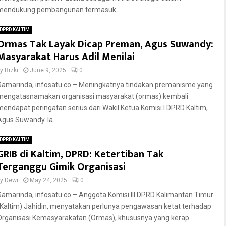
mendukung pembangunan termasuk...
DPRD KALTIM
Ormas Tak Layak Dicap Preman, Agus Suwandy:
Masyarakat Harus Adil Menilai
by
Rizki
June 9, 2025
0
Samarinda, infosatu.co – Meningkatnya tindakan premanisme yang
mengatasnamakan organisasi masyarakat (ormas) kembali
mendapat peringatan serius dari Wakil Ketua Komisi I DPRD Kaltim,
Agus Suwandy. Ia...
DPRD KALTIM
GRIB di Kaltim, DPRD: Ketertiban Tak
Terganggu Gimik Organisasi
by
Dewi
May 24, 2025
0
Samarinda, infosatu.co – Anggota Komisi III DPRD Kalimantan Timur
(Kaltim) Jahidin, menyatakan perlunya pengawasan ketat terhadap
Organisasi Kemasyarakatan (Ormas), khususnya yang kerap