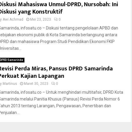
Diskusi Mahasiswa Unmul-DPRD, Nursobah: Ini
Diskusi yang Konstruktif
by
Awi Achmad
Mei 23, 2023
0
Samarinda, infosatu.co – Diskusi tentang pengelolaan APBD dan
kebijakan ekonomi publik di Kota Samarinda berlangsung antara
DPRD dan mahasiswa Program Studi Pendidikan Ekonomi FKIP
niversitas...
DPRD Samarinda
Revisi Perda Miras, Pansus DPRD Samarinda
Perkuat Kajian Lapangan
by
Martinus
Maret 30, 2023
0
Samarinda, infosatu.co – Untuk menghindari multitafsir, DPRD Kota
Samarinda melalui Panitia Khusus (Pansus) Revisi Perda Nomor 6
Tahun 2013 tentang Larangan, Pengawasan, Penertiban dan
enjualan...