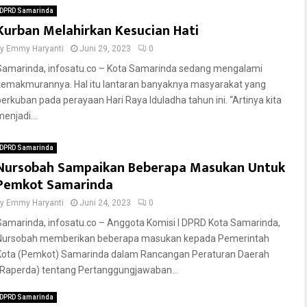
DPRD Samarinda
Kurban Melahirkan Kesucian Hati
by
Emmy Haryanti
Juni 29, 2023
0
Samarinda, infosatu.co – Kota Samarinda sedang mengalami
kemakmurannya. Hal itu lantaran banyaknya masyarakat yang
berkuban pada perayaan Hari Raya Iduladha tahun ini. “Artinya kita
enjadi...
DPRD Samarinda
Nursobah Sampaikan Beberapa Masukan Untuk
Pemkot Samarinda
by
Emmy Haryanti
Juni 24, 2023
0
Samarinda, infosatu.co – Anggota Komisi I DPRD Kota Samarinda,
Nursobah memberikan beberapa masukan kepada Pemerintah
Kota (Pemkot) Samarinda dalam Rancangan Peraturan Daerah
(Raperda) tentang Pertanggungjawaban...
DPRD Samarinda