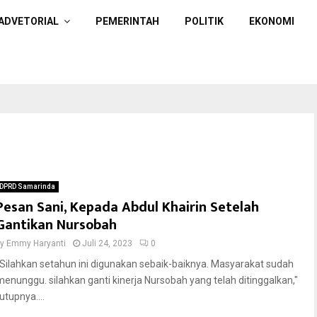
ADVETORIAL
PEMERINTAH
POLITIK
EKONOMI
DPRD Samarinda
Pesan Sani, Kepada Abdul Khairin Setelah
Gantikan Nursobah
by
Emmy Haryanti
Juli 24, 2023
0
"Silahkan setahun ini digunakan sebaik-baiknya. Masyarakat sudah
menunggu. silahkan ganti kinerja Nursobah yang telah ditinggalkan,"
utupnya....