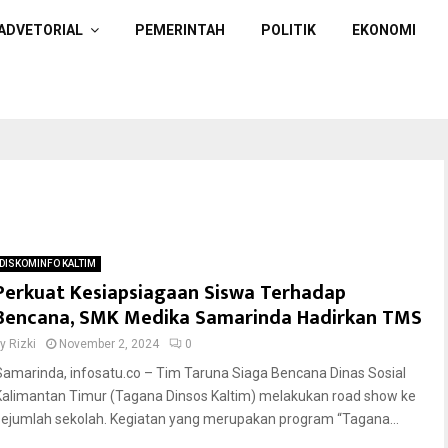
ADVETORIAL
PEMERINTAH
POLITIK
EKONOMI
DISKOMINFO KALTIM
Perkuat Kesiapsiagaan Siswa Terhadap
Bencana, SMK Medika Samarinda Hadirkan TMS
by
Rizki
November 2, 2024
0
Samarinda, infosatu.co – Tim Taruna Siaga Bencana Dinas Sosial
Kalimantan Timur (Tagana Dinsos Kaltim) melakukan road show ke
sejumlah sekolah. Kegiatan yang merupakan program “Tagana...