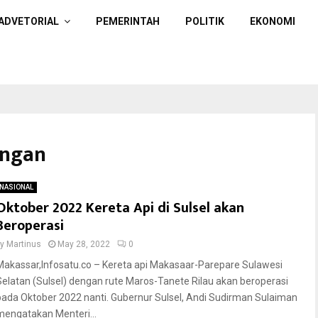
ADVETORIAL
PEMERINTAH
POLITIK
EKONOMI
ungan
NASIONAL
Oktober 2022 Kereta Api di Sulsel akan
Beroperasi
by
Martinus
May 28, 2022
0
Makassar,Infosatu.co – Kereta api Makasaar-Parepare Sulawesi
Selatan (Sulsel) dengan rute Maros-Tanete Rilau akan beroperasi
pada Oktober 2022 nanti. Gubernur Sulsel, Andi Sudirman Sulaiman
mengatakan Menteri...