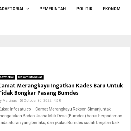
ADVETORIAL
PEMERINTAH
POLITIK
EKONOMI
Advetorial
Diskominfo Kukar
Camat Merangkayu Ingatkan Kades Baru Untuk
Tidak Bongkar Pasang Bumdes
by
Martinus
October 30, 2022
0
Kukar, Infosatu.co – Camat Merangkayu Rekson Simanjuntak
mengatakan Badan Usaha Milik Desa (Bumdes) harus berpodoman
pada aturan yang berlaku, dan jikalau Bumdes sudah berjalan baik...